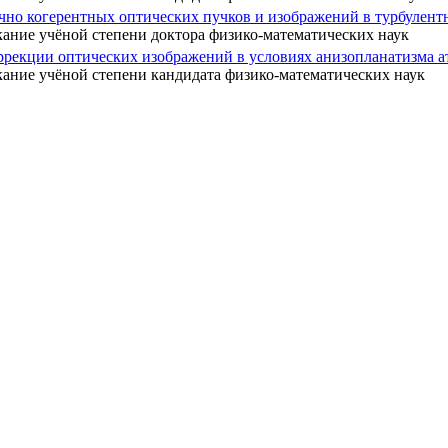
но когерентных оптических пучков и изображений в турбулент
кание учёной степени доктора физико-математических наук
ррекции оптических изображений в условиях анизопланатизма 
кание учёной степени кандидата физико-математических наук