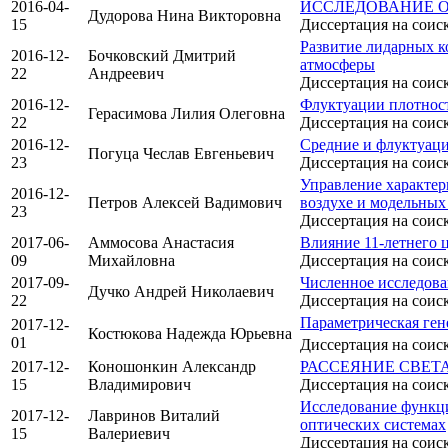
2016-04-
ИССЛЕДОВАНИЕ О
Дудорова Нина Викторовна
15
Диссертация на соис
Развитие лидарных к
2016-12-
Бочковский Дмитрий
атмосферы
22
Андреевич
Диссертация на соис
2016-12-
Флуктуации плотност
Герасимова Лилия Олеговна
22
Диссертация на соис
2016-12-
Средние и флуктуаци
Погуца Чеслав Евгеньевич
23
Диссертация на соис
Управление характер
2016-12-
Петров Алексей Вадимович
воздухе и модельных
23
Диссертация на соис
2017-06-
Аммосова Анастасия
Влияние 11-летнего 
09
Михайловна
Диссертация на соис
2017-09-
Численное исследова
Дучко Андрей Николаевич
22
Диссертация на соис
Параметрическая ген
2017-12-
Костюкова Надежда Юрьевна
01
Диссертация на соис
2017-12-
Коношонкин Александр
РАССЕЯНИЕ СВЕТ
15
Владимирович
Диссертация на соис
Исследование функци
2017-12-
Лавринов Виталий
оптических системах
15
Валериевич
Диссертация на соис