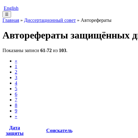
English
☰
Главная
»
Диссертационный совет
» Авторефераты
Авторефераты защищённых д
Показаны записи
61-72
из
103
.
«
1
2
3
4
5
6
7
8
9
»
Дата
Соискатель
защиты