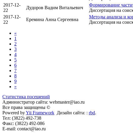
2017-12-
Формирование частич
Дудоров Вадим Витальевич
22
Диссертация на соис
2017-12-
Методы анализа и ко
Еремина Анна Сергеевна
22
Диссертация на соис
«
1
2
3
4
5
6
7
8
9
»
Статистика посещений
Администратор сайта: webmaster@iao.ru
Все права защищены ©
Powered by
Yii Framework
Дизайн сайта: :
rbd
.
Тел: (3822) 492-738
Факс: (3822) 492-086
E-mail: contact@iao.ru