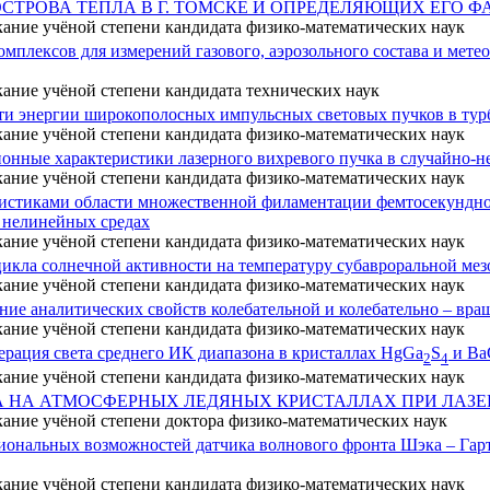
СТРОВА ТЕПЛА В Г. ТОМСКЕ И ОПРЕДЕЛЯЮЩИХ ЕГО Ф
кание учёной степени кандидата физико-математических наук
омплексов для измерений газового, аэрозольного состава и мете
кание учёной степени кандидата технических наук
и энергии широкополосных импульсных световых пучков в тур
кание учёной степени кандидата физико-математических наук
онные характеристики лазерного вихревого пучка в случайно-н
кание учёной степени кандидата физико-математических наук
истиками области множественной филаментации фемтосекундног
 нелинейных средах
кание учёной степени кандидата физико-математических наук
цикла солнечной активности на температуру субавроральной мез
кание учёной степени кандидата физико-математических наук
ние аналитических свойств колебательной и колебательно – вра
кание учёной степени кандидата физико-математических наук
ерация света среднего ИК диапазона в кристаллах HgGa
S
и Ba
2
4
кание учёной степени кандидата физико-математических наук
А НА АТМОСФЕРНЫХ ЛЕДЯНЫХ КРИСТАЛЛАХ ПРИ ЛАЗ
кание учёной степени доктора физико-математических наук
ональных возможностей датчика волнового фронта Шэка – Гар
кание учёной степени кандидата физико-математических наук