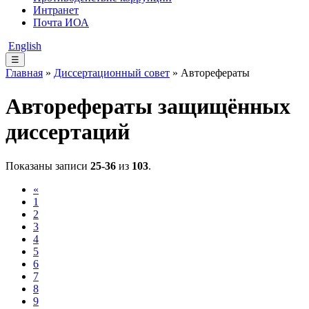
Интранет
Почта ИОА
English
☰
Главная
»
Диссертационный совет
» Авторефераты
Авторефераты защищённых
диссертаций
Показаны записи
25-36
из
103
.
«
1
2
3
4
5
6
7
8
9