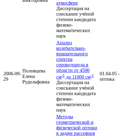
Викторовна
атмосфере
Диссертация на
соискание учёной
степени кандидата
физико-
математических
наук
Анализ
колебательно-
вращательного
спектра
сероводорода в
области от 4500
Половцева
2006-09-
01.04.05 -
-1
-1
Елена
см
до 11000 см
29
оптика
Рудольфовна
Диссертация на
соискание учёной
степени кандидата
физико-
математических
наук
Методы
геометрической и
физической оптики
в задаче рассеяния