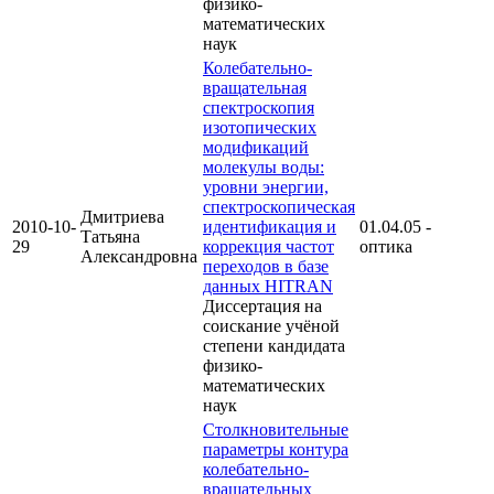
физико-
математических
наук
Колебательно-
вращательная
спектроскопия
изотопических
модификаций
молекулы воды:
уровни энергии,
спектроскопическая
Дмитриева
2010-10-
идентификация и
01.04.05 -
Татьяна
29
коррекция частот
оптика
Александровна
переходов в базе
данных HITRAN
Диссертация на
соискание учёной
степени кандидата
физико-
математических
наук
Столкновительные
параметры контура
колебательно-
вращательных