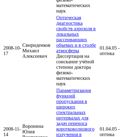
математических
наук
Оптическая
диагностика
свойств аэрозоля в
локальных
рассеивающих
Свириденков
объемах и в столбе
2008-10-
01.04.05 -
Михаил
атмосферы
17
оптика
Алексеевич
Диссертация на
соискание учёной
степени доктора
физико-
математических
наук
Параметризация
функций
пропускания в
широких
спектральных
интервалах для
задач переноса
Воронина
2008-11-
коротковолнового
01.04.05 -
Юлия
14
излучения в
оптика