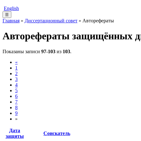
English
☰
Главная
»
Диссертационный совет
» Авторефераты
Авторефераты защищённых д
Показаны записи
97-103
из
103
.
«
1
2
3
4
5
6
7
8
9
»
Дата
Соискатель
защиты