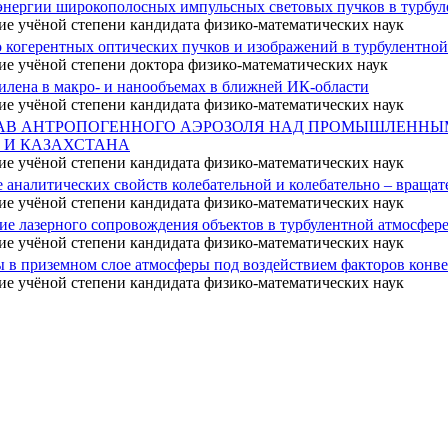
энергии широкополосных импульсных световых пучков в турбул
ие учёной степени кандидата физико-математических наук
 когерентных оптических пучков и изображений в турбулентной
ие учёной степени доктора физико-математических наук
илена в макро- и нанообъемах в ближней ИК-области
ие учёной степени кандидата физико-математических наук
АВ АНТРОПОГЕННОГО АЭРОЗОЛЯ НАД ПРОМЫШЛЕННЫМ
 И КАЗАХСТАНА
ие учёной степени кандидата физико-математических наук
 аналитических свойств колебательной и колебательно – вращат
ие учёной степени кандидата физико-математических наук
е лазерного сопровождения объектов в турбулентной атмосфер
ие учёной степени кандидата физико-математических наук
ы в приземном слое атмосферы под воздействием факторов конв
ие учёной степени кандидата физико-математических наук