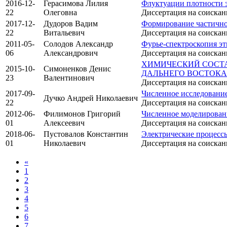
2016-12-
Герасимова Лилия
Флуктуации плотности 
22
Олеговна
Диссертация на соискан
2017-12-
Дудоров Вадим
Формирование частично
22
Витальевич
Диссертация на соискан
2011-05-
Солодов Александр
Фурье-спектроскопия эт
06
Александрович
Диссертация на соискан
ХИМИЧЕСКИЙ СОСТ
2015-10-
Симоненков Денис
ДАЛЬНЕГО ВОСТОКА
23
Валентинович
Диссертация на соискан
2017-09-
Численное исследование
Дучко Андрей Николаевич
22
Диссертация на соискан
2012-06-
Филимонов Григорий
Численное моделировани
01
Алексеевич
Диссертация на соискан
2018-06-
Пустовалов Константин
Электрические процесс
01
Николаевич
Диссертация на соискан
«
1
2
3
4
5
6
7