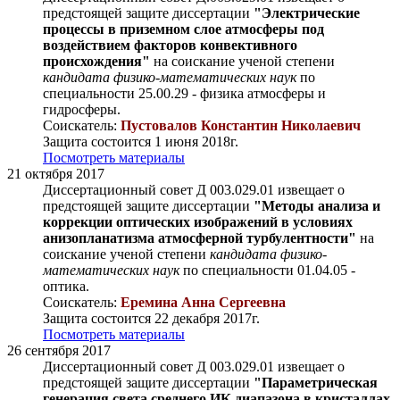
предстоящей защите диссертации
"Электрические
процессы в приземном слое атмосферы под
воздействием факторов конвективного
происхождения"
на соискание ученой степени
кандидата физико-математических наук
по
специальности 25.00.29 - физика атмосферы и
гидросферы.
Соискатель:
Пустовалов Константин Николаевич
Защита состоится 1 июня 2018г.
Посмотреть материалы
21 октября 2017
Диссертационный совет Д 003.029.01 извещает о
предстоящей защите диссертации
"Методы анализа и
коррекции оптических изображений в условиях
анизопланатизма атмосферной турбулентности"
на
соискание ученой степени
кандидата физико-
математических наук
по специальности 01.04.05 -
оптика.
Соискатель:
Еремина Анна Сергеевна
Защита состоится 22 декабря 2017г.
Посмотреть материалы
26 сентября 2017
Диссертационный совет Д 003.029.01 извещает о
предстоящей защите диссертации
"Параметрическая
генерация света среднего ИК диапазона в кристаллах