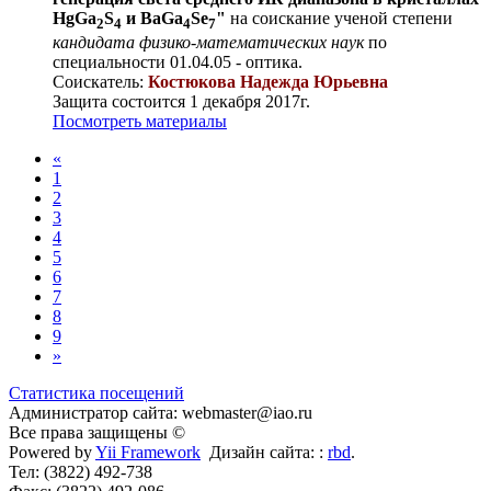
HgGa
S
и BaGa
Se
"
на соискание ученой степени
2
4
4
7
кандидата физико-математических наук
по
специальности 01.04.05 - оптика.
Соискатель:
Костюкова Надежда Юрьевна
Защита состоится 1 декабря 2017г.
Посмотреть материалы
«
1
2
3
4
5
6
7
8
9
»
Статистика посещений
Администратор сайта: webmaster@iao.ru
Все права защищены ©
Powered by
Yii Framework
Дизайн сайта: :
rbd
.
Тел: (3822) 492-738