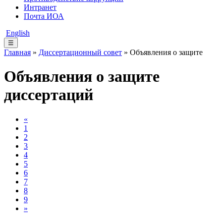
Интранет
Почта ИОА
English
☰
Главная
»
Диссертационный совет
» Объявления о защите
Объявления о защите
диссертаций
«
1
2
3
4
5
6
7
8
9
»