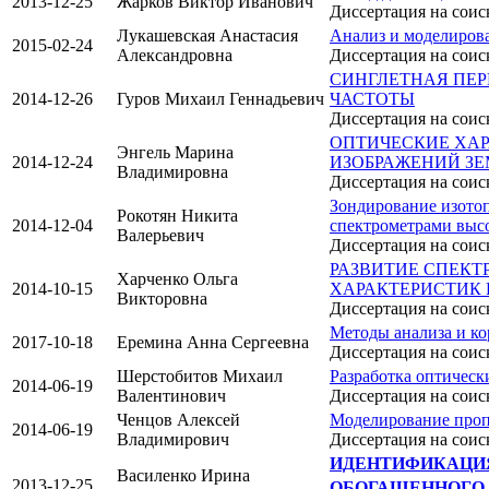
2013-12-25
Жарков Виктор Иванович
Диссертация на соис
Лукашевская Анастасия
Анализ и моделирова
2015-02-24
Александровна
Диссертация на соис
СИНГЛЕТНАЯ ПЕР
2014-12-26
Гуров Михаил Геннадьевич
ЧАСТОТЫ
Диссертация на соис
ОПТИЧЕСКИЕ ХА
Энгель Марина
2014-12-24
ИЗОБРАЖЕНИЙ З
Владимировна
Диссертация на соис
Зондирование изотоп
Рокотян Никита
2014-12-04
спектрометрами выс
Валерьевич
Диссертация на соис
РАЗВИТИЕ СПЕК
Харченко Ольга
2014-10-15
ХАРАКТЕРИСТИК 
Викторовна
Диссертация на соис
Методы анализа и ко
2017-10-18
Еремина Анна Сергеевна
Диссертация на соис
Шерстобитов Михаил
Разработка оптическ
2014-06-19
Валентинович
Диссертация на соис
Ченцов Алексей
Моделирование пропу
2014-06-19
Владимирович
Диссертация на соис
ИДЕНТИФИКАЦИЯ
Василенко Ирина
2013-12-25
ОБОГАЩЕННОГО