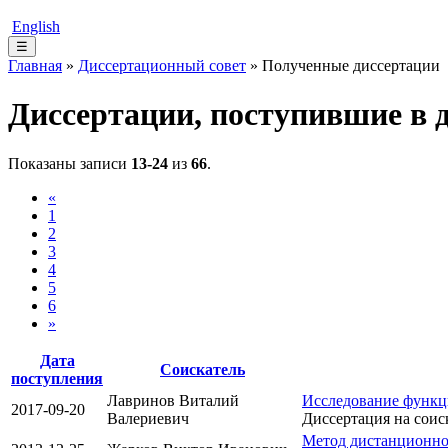
English
☰
Главная
»
Диссертационный совет
» Полученные диссертации
Диссертации, поступившие в 
Показаны записи
13-24
из
66
.
«
1
2
3
4
5
6
»
Дата
Соискатель
поступления
Лавринов Виталий
Исследование функц
2017-09-20
Валериевич
Диссертация на соис
Метод дистанционно