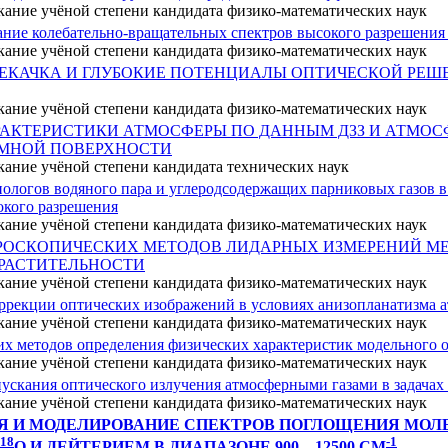
кание учёной степени кандидата физико-математических наук
ние колебательно-вращательных спектров высокого разрешения 
кание учёной степени кандидата физико-математических наук
ЕКАЧКА И ГЛУБОКИЕ ПОТЕНЦИАЛЫ ОПТИЧЕСКОЙ РЕШ
кание учёной степени кандидата физико-математических наук
РАКТЕРИСТИКИ АТМОСФЕРЫ ПО ДАННЫМ ДЗЗ И АТМО
ЕМНОЙ ПОВЕРХНОСТИ
кание учёной степени кандидата технических наук
ологов водяного пара и углеродсодержащих парниковых газов 
окого разрешения
кание учёной степени кандидата физико-математических наук
ТРОСКОПИЧЕСКИХ МЕТОДОВ ЛИДАРНЫХ ИЗМЕРЕНИЙ М
РАСТИТЕЛЬНОСТИ
кание учёной степени кандидата физико-математических наук
ррекции оптических изображений в условиях анизопланатизма 
кание учёной степени кандидата физико-математических наук
их методов определения физических характеристик модельного 
кание учёной степени кандидата физико-математических наук
скания оптического излучения атмосферными газами в задачах
кание учёной степени кандидата физико-математических наук
 И МОДЕЛИРОВАНИЕ СПЕКТРОВ ПОГЛОЩЕНИЯ МОЛЕ
18
-1
O
И ДЕЙТЕРИЕМ В ДИАПАЗОНЕ 900 – 12500 СМ