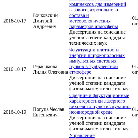
комплексов для измерений
газового, аэрозольного
Бочковский
состава и
01
2016-10-17
Дмитрий
метеорологических
оп
Андреевич
параметров атмосферы
Диссертация на соискание
учёной степени кандидата
технических наук
Флуктуации плотности
энергии широкополосных
импульсных световых
Герасимова
пучков в турбулентной
01
2016-10-17
Лилия Олеговна
атмосфере
оп
Диссертация на соискание
учёной степени кандидата
физико-математических наук
Средние и флуктуационные
характеристики лазерного
вихревого пучка в случайно-
Погуца Чеслав
01
2016-10-19
неоднородной среде
Евгеньевич
оп
Диссертация на соискание
учёной степени кандидата
физико-математических наук
Управление