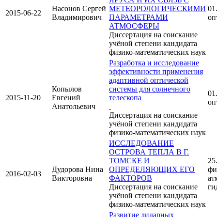
Насонов Сергей
МЕТЕОРОЛОГИЧЕСКИМИ
01
2015-06-22
Владимирович
ПАРАМЕТРАМИ
оп
АТМОСФЕРЫ
Диссертация на соискание
учёной степени кандидата
физико-математических наук
Разработка и исследование
эффективности применения
адаптивной оптической
Копылов
системы для солнечного
01
2015-11-20
Евгений
телескопа
оп
Анатольевич
Диссертация на соискание
учёной степени кандидата
физико-математических наук
ИССЛЕДОВАНИЕ
ОСТРОВА ТЕПЛА В Г.
ТОМСКЕ И
25
Дудорова Нина
ОПРЕДЕЛЯЮЩИХ ЕГО
фи
2016-02-03
Викторовна
ФАКТОРОВ
ат
Диссертация на соискание
ги
учёной степени кандидата
физико-математических наук
Развитие лидарных