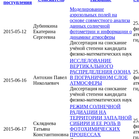
поступления
Моделирование
аэрозольных полей на
основе совместного анализа
25
Дубинкина
данных солнечной
фи
2015-05-12
Екатерина
фотометрии и информации о
ат
Сергеевна
динамике атмосферы
ги
Диссертация на соискание
учёной степени кандидата
физико-математических наук
ИССЛЕДОВАНИЕ
ВЕРТИКАЛЬНОГО
РАСПРЕДЕЛЕНИЯ ОЗОНА
25
Антохин Павел
В ПОГРАНИЧНОМ СЛОЕ
фи
2015-06-16
Николаевич
АТМОСФЕРЫ
ат
Диссертация на соискание
ги
учёной степени кандидата
физико-математических наук
РЕЖИМ СОЛНЕЧНОЙ
РАДИАЦИИ НА
ТЕРРИТОРИИ ЗАПАДНОЙ
25
Скляднева
СИБИРИ И ЕЕ РОЛЬ В
фи
2015-06-17
Татьяна
ФОТОХИМИЧЕСКИХ
ат
Константиновна
ПРОЦЕССАХ
ги