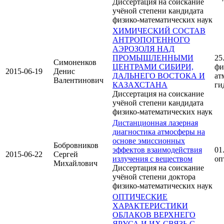
Диссертация на соискание
учёной степени кандидата
физико-математических наук
ХИМИЧЕСКИЙ СОСТАВ
АНТРОПОГЕННОГО
АЭРОЗОЛЯ НАД
ПРОМЫШЛЕННЫМИ
25
Симоненков
ЦЕНТРАМИ СИБИРИ,
фи
2015-06-19
Денис
ДАЛЬНЕГО ВОСТОКА И
ат
Валентинович
КАЗАХСТАНА
ги
Диссертация на соискание
учёной степени кандидата
физико-математических наук
Дистанционная лазерная
диагностика атмосферы на
основе эмиссионных
Бобровников
эффектов взаимодействия
01
2015-06-22
Сергей
излучения с веществом
оп
Михайлович
Диссертация на соискание
учёной степени доктора
физико-математических наук
ОПТИЧЕСКИЕ
ХАРАКТЕРИСТИКИ
ОБЛАКОВ ВЕРХНЕГО
ЯРУСА И ИХ СВЯЗЬ С