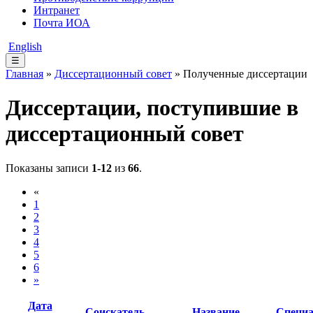
Интранет
Почта ИОА
English
☰
Главная
»
Диссертационный совет
» Полученные диссертации
Диссертации, поступившие в
диссертационный совет
Показаны записи
1-12
из
66
.
«
1
2
3
4
5
6
»
Дата
Соискатель
Название
Специа