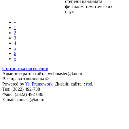
степени кандидата
физико-математических
наук
«
1
2
3
4
5
6
»
Статистика посещений
Администратор сайта: webmaster@iao.ru
Все права защищены ©
Powered by
Yii Framework
Дизайн сайта: :
rbd
.
Тел: (3822) 492-738
Факс: (3822) 492-086
E-mail: contact@iao.ru