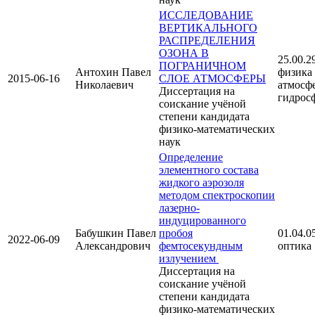
ИССЛЕДОВАНИЕ
ВЕРТИКАЛЬНОГО
РАСПРЕДЕЛЕНИЯ
ОЗОНА В
25.00.29
ПОГРАНИЧНОМ
Антохин Павел
физика
2015-06-16
СЛОЕ АТМОСФЕРЫ
Николаевич
атмосф
Диссертация на
гидрос
соискание учёной
степени кандидата
физико-математических
наук
Определение
элементного состава
жидкого аэрозоля
методом спектроскопии
лазерно-
индуцированного
Бабушкин Павел
пробоя
01.04.05
2022-06-09
Александрович
фемтосекундным
оптика
излучением
Диссертация на
соискание учёной
степени кандидата
физико-математических