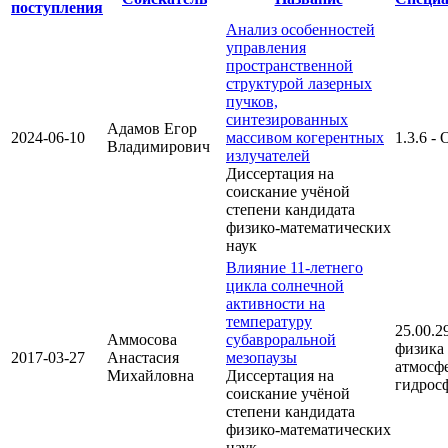
поступления
Анализ особенностей
управления
пространственной
структурой лазерных
пучков,
синтезированных
Адамов Егор
2024-06-10
массивом когерентных
1.3.6 -
Владимирович
излучателей
Диссертация на
соискание учёной
степени кандидата
физико-математических
наук
Влияние 11-летнего
цикла солнечной
активности на
температуру
25.00.29
Аммосова
субавроральной
физика
2017-03-27
Анастасия
мезопаузы
атмосф
Михайловна
Диссертация на
гидрос
соискание учёной
степени кандидата
физико-математических
наук