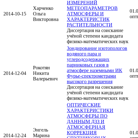
ИЗМЕРЕНИЙ
Харченко
МЕТЕОПАРАМЕТРОВ
01.0
2014-10-15
Ольга
АТМОСФЕРЫ И
опт
Викторовна
ХАРАКТЕРИСТИК
РАСТИТЕЛЬНОСТИ
Диссертация на соискание
учёной степени кандидата
физико-математических наук
Зондирование изотопологов
водяного пара и
углеродсодержащих
парниковых газов в
Рокотян
атмосфере наземными ИК
01.0
2014-12-04
Никита
Фурье-спектрометрами
опт
Валерьевич
высокого разрешения
Диссертация на соискание
учёной степени кандидата
физико-математических наук
ОПТИЧЕСКИЕ
ХАРАКТЕРИСТИКИ
АТМОСФЕРЫ ПО
ДАННЫМ ДЗЗ И
АТМОСФЕРНАЯ
Энгель
КОРРЕКЦИЯ
01.0
2014-12-24
Марина