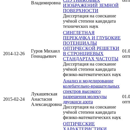
СПУТНИКОВЫХ
опт
Владимировна
ИЗОБРАЖЕНИЙ ЗЕМНОЙ
ПОВЕРХНОСТИ
Диссертация на соискание
учёной степени кандидата
технических наук
СИНГЛЕТНАЯ
ПЕРЕКАЧКА И ГЛУБОКИЕ
ПОТЕНЦИАЛЫ
ОПТИЧЕСКОЙ РЕШЕТКИ
Гуров Михаил
01.0
2014-12-26
В СТРОНЦИЕВЫХ
Геннадьевич
опт
СТАНДАРТАХ ЧАСТОТЫ
Диссертация на соискание
учёной степени кандидата
физико-математических наук
Анализ и моделирование
колебательно-вращательных
спектров высокого
Лукашевская
разрешения молекулы
01.0
2015-02-24
Анастасия
двуокиси азота
опт
Александровна
Диссертация на соискание
учёной степени кандидата
физико-математических наук
ОПТИЧЕСКИЕ
ХАРАКТЕРИСТИКИ