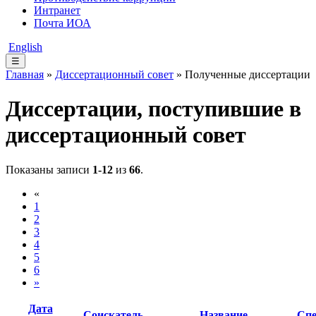
Интранет
Почта ИОА
English
☰
Главная
»
Диссертационный совет
» Полученные диссертации
Диссертации, поступившие в
диссертационный совет
Показаны записи
1-12
из
66
.
«
1
2
3
4
5
6
»
Дата
Соискатель
Название
Спе