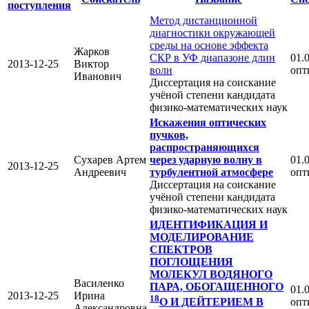
поступления
Метод дистанционной
диагностики окружающей
среды на основе эффекта
Жарков
СКР в УФ диапазоне длин
01.0
2013-12-25
Виктор
волн
опт
Иванович
Диссертация на соискание
учёной степени кандидата
физико-математических наук
Искажения оптических
пучков,
распространяющихся
Сухарев Артем
через ударную волну в
01.0
2013-12-25
Андреевич
турбулентной атмосфере
опт
Диссертация на соискание
учёной степени кандидата
физико-математических наук
ИДЕНТИФИКАЦИЯ И
МОДЕЛИРОВАНИЕ
СПЕКТРОВ
ПОГЛОЩЕНИЯ
МОЛЕКУЛ ВОДЯНОГО
Василенко
ПАРА, ОБОГАЩЕННОГО
01.0
2013-12-25
Ирина
18
опт
O
И ДЕЙТЕРИЕМ В
Александровна