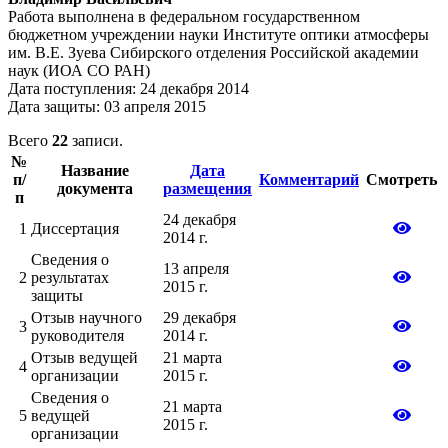
Работа выполнена в федеральном государственном
бюджетном учреждении науки Институте оптики атмосферы
им. В.Е. Зуева Сибирского отделения Российской академии
наук (ИОА СО РАН)
Дата поступления: 24 декабря 2014
Дата защиты: 03 апреля 2015
Всего
22
записи.
№
Название
Дата
п/
Комментарий
Смотреть
документа
размещения
п
24 декабря
1
Диссертация
2014 г.
Сведения о
13 апреля
2
результатах
2015 г.
защиты
Отзыв научного
29 декабря
3
руководителя
2014 г.
Отзыв ведущей
21 марта
4
организации
2015 г.
Сведения о
21 марта
5
ведущей
2015 г.
организации