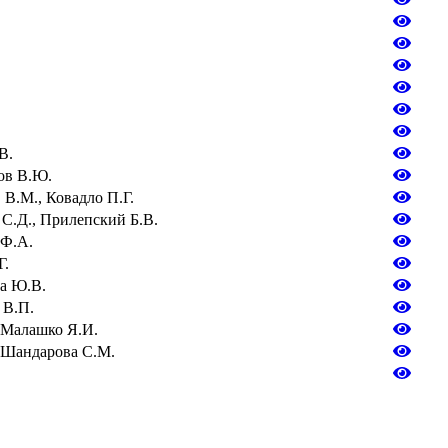
В.
ов В.Ю.
 В.М., Ковадло П.Г.
 С.Д., Прилепский Б.В.
 Ф.А.
Г.
ва Ю.В.
 В.П.
 Малашко Я.И.
 Шандарова С.М.