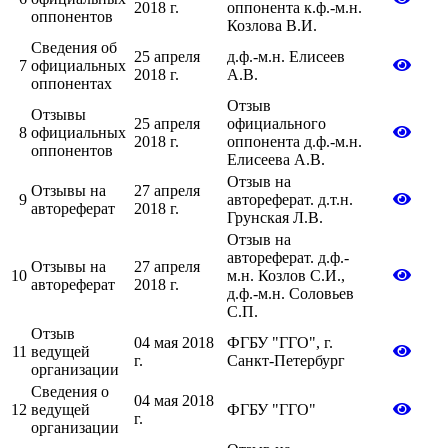
2018 г.
оппонента к.ф.-м.н.
оппонентов
Козлова В.И.
Сведения об
25 апреля
д.ф.-м.н. Елисеев
7
официальных
2018 г.
А.В.
оппонентах
Отзыв
Отзывы
25 апреля
официального
8
официальных
2018 г.
оппонента д.ф.-м.н.
оппонентов
Елисеева А.В.
Отзыв на
Отзывы на
27 апреля
9
автореферат. д.т.н.
автореферат
2018 г.
Грунская Л.В.
Отзыв на
автореферат. д.ф.-
Отзывы на
27 апреля
10
м.н. Козлов С.И.,
автореферат
2018 г.
д.ф.-м.н. Соловьев
С.П.
Отзыв
04 мая 2018
ФГБУ "ГГО", г.
11
ведущей
г.
Санкт-Петербург
организации
Сведения о
04 мая 2018
12
ведущей
ФГБУ "ГГО"
г.
организации