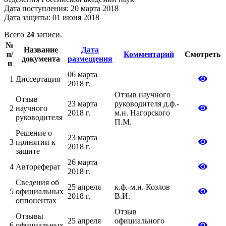
Дата поступления: 20 марта 2018
Дата защиты: 01 июня 2018
Всего
24
записи.
№
Название
Дата
п/
Комментарий
Смотреть
документа
размещения
п
06 марта
1
Диссертация
2018 г.
Отзыв научного
Отзыв
23 марта
руководителя д.ф.-
2
научного
2018 г.
м.н. Нагорского
руководителя
П.М.
Решение о
23 марта
3
принятии к
2018 г.
защите
26 марта
4
Автореферат
2018 г.
Сведения об
25 апреля
к.ф.-м.н. Козлов
5
официальных
2018 г.
В.И.
оппонентах
Отзыв
Отзывы
25 апреля
официального
6
официальных