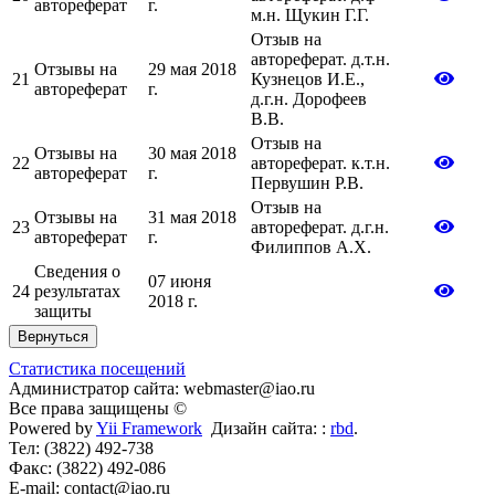
автореферат
г.
м.н. Щукин Г.Г.
Отзыв на
автореферат. д.т.н.
Отзывы на
29 мая 2018
21
Кузнецов И.Е.,
автореферат
г.
д.г.н. Дорофеев
В.В.
Отзыв на
Отзывы на
30 мая 2018
22
автореферат. к.т.н.
автореферат
г.
Первушин Р.В.
Отзыв на
Отзывы на
31 мая 2018
23
автореферат. д.г.н.
автореферат
г.
Филиппов А.Х.
Сведения о
07 июня
24
результатах
2018 г.
защиты
Вернуться
Статистика посещений
Администратор сайта: webmaster@iao.ru
Все права защищены ©
Powered by
Yii Framework
Дизайн сайта: :
rbd
.
Тел: (3822) 492-738
Факс: (3822) 492-086
E-mail: contact@iao.ru