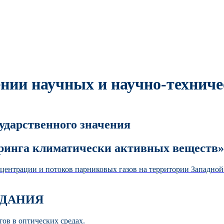
нии научных и научно-техниче
дарственного значения
ринга климатически активных веществ»
центрации и потоков парниковых газов на территории Западно
АДАНИЯ
ов в оптических средах.