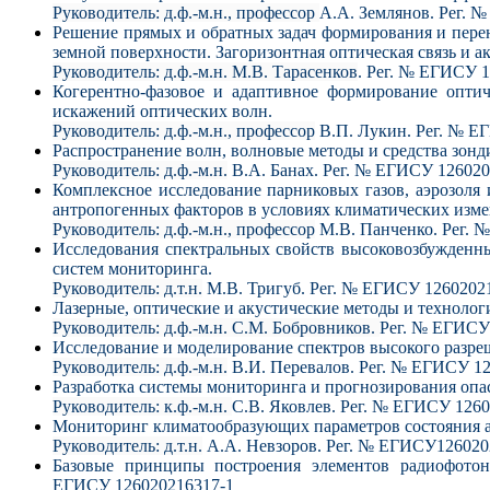
Руководитель: д.ф.-м.н., профессор
А.А. Землянов. Рег. 
Решение прямых и обратных задач формирования и пере
земной поверхности. Загоризонтная оптическая связь и 
Руководитель: д.ф.-м.н. М.В. Тарасенков
. Рег. № ЕГИСУ 
Когерентно-фазовое и адаптивное формирование опти
искажений оптических волн.
Руководитель: д.ф.-м.н., профессор
В.П. Лукин. Рег. № Е
Распространение волн, волновые методы и средства зон
Руководитель: д.ф.-м.н.
В.А. Банах. Рег. № ЕГИСУ 126020
Комплексное исследование парниковых газов, аэрозол
антропогенных факторов в условиях климатических изме
Руководитель: д.ф.-м.н., профессор
М.В. Панченко. Рег. 
Исследования спектральных свойств высоковозбужденны
систем мониторинга.
Руководитель: д.т.н.
М.В. Тригуб. Рег. № ЕГИСУ 1260202
Лазерные, оптические и акустические методы и техноло
Руководитель: д.ф.-м.н. С.М. Бобровников.
Рег. № ЕГИСУ
Исследование и моделирование спектров высокого разре
Руководитель: д.ф.-м.н.
В.И. Перевалов. Рег. № ЕГИСУ 1
Разработка системы мониторинга и прогнозирования оп
Руководитель: к.ф.-м.н.
С.В. Яковлев. Рег. № ЕГИСУ 126
Мониторинг климатообразующих параметров состояния а
Руководитель: д.т.н.
А.А. Невзоров. Рег. № ЕГИСУ126020
Базовые принципы построения элементов радиофотон
ЕГИСУ 126020216317-1