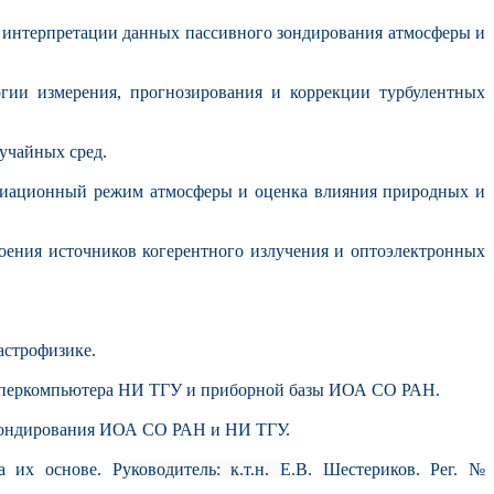
й интерпретации данных пассивного зондирования атмосферы и
гии измерения, прогнозирования и коррекции турбулентных
учайных сред.
радиационный режим атмосферы и оценка влияния природных и
оения источников когерентного излучения и оптоэлектронных
астрофизике.
суперкомпьютера НИ ТГУ и приборной базы ИОА СО РАН.
 зондирования ИОА СО РАН и НИ ТГУ.
на их основе.
Руководитель: к.т.н.
Е.В. Шестериков. Рег. №