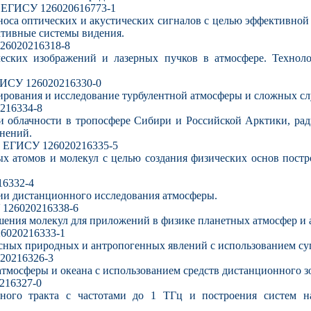
№ ЕГИСУ 126020616773-1
носа оптических и акустических сигналов с целью эффективно
активные системы видения.
126020216318-8
ческих изображений и лазерных пучков в атмосфере. Техноло
ГИСУ 126020216330-0
дирования и исследование турбулентной атмосферы и сложных сл
216334-8
я и облачности в тропосфере Сибири и Российской Арктики, 
нений.
№ ЕГИСУ 126020216335-5
х атомов и молекул с целью создания физических основ постр
16332-4
гии дистанционного исследования атмосферы.
 126020216338-6
шения молекул для приложений в физике планетных атмосфер и 
26020216333-1
асных природных и антропогенных явлений с использованием 
020216326-3
тмосферы и океана с использованием средств дистанционного
216327-0
ного тракта с частотами до 1 ТГц и построения систем 