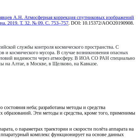
удрявцев А.Н. Атмосферная коррекция спутниковых изображений
. 2019. Т. 32. № 09. С. 753–757
. DOI: 10.15372/AOO20190908.
ийской службы контроля космического пространства. С
в и космического мусора. В случае возникновения опасных
условий видимости через атмосферу. В ИОА СО РАН специально
на Алтае, в Москве, в Щелково, на Кавказе.
о состояния неба; разработаны методы и средства
х образований. Эти методы и средства, кроме того, применимы
ата, о параметрах траектории и скорости полёта аппарата на
а. Аппаратурный комплекс функционирует на основе данных