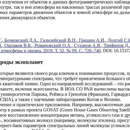
 излучения от объектов и данных фотограмметрических наблюден
 внутри, так и вне атмосферы на наклонных трассах различной 
ных параметров движения объектов в земной атмосфере на дальнос
ения движущихся объектов.
Г., Бочковский Д.А., Галилейский В.П., Гришин А.И., Долгий С.
М., Ошлаков В.К., Романовский О.А., Суханов А.Я., Трифонов Д.
атмосферы и океана. 2019. Т. 32. № 09. С. 726–740
. DOI: 10.153
роды экзопланет
 которые являются своего рода ключом к пониманию процессов,
отемпературными спектрами, что требует привлечения большого 
 квантовой химии. Одно из направлений исследований – это рас
планете, включая экзопланеты. В ИОА СО РАН вычислены высок
з университетов Парижа, Реймса и Гренобля (Франция), Гарвард
(США), а также с научными лабораториями Китая и Японии.
ение и практические приложения. Например, высокоточные данн
р в рамках проекта GOSAT (Green House Gases Observing Satelli
е восстановление концентрации метана, углекислого газа и др
, восьмиатомных молекул (например, молекулы этилена), прису
рнет-банк параметров спектральных линий молекулы углекислого