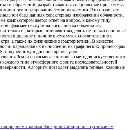
отки изображений, разрабатываются специальные программы,
нционного зондирования Земли из космоса. Это позволяет
ециальной базы данных характерных изображений облачности.
е компьютером дается ответ на вопрос, к какому типу
ти во фрагменте спутникового снимка облачности.
интеллекта, которые позволяют выделять не только основные
ности в дневное и ночное время суток соответственно с
тра, а также их физические характеристики. В качестве
ологии параллельных вычислений на графических процессорах
, полученному в дневное время суток.
ирования Земли из космоса с помощью методов искусственного
ля каждого типа атмосферного фронта последовательностей
 поверхности. Алгоритм позволяет выделять теплые, холодные
над природными зонами Западной Сибири по спутниковым