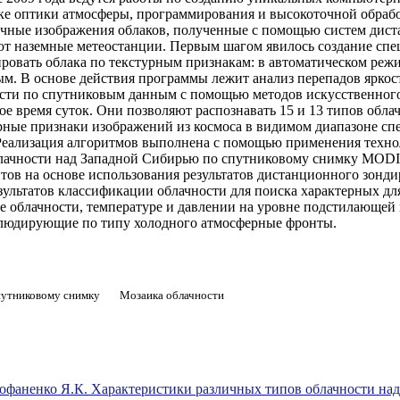
ыке оптики атмосферы, программирования и высокоточной обраб
ные изображения облаков, полученные с помощью систем диста
уют наземные метеостанции. Первым шагом явилось создание сп
вать облака по текстурным признакам: в автоматическом режим
ым. В основе действия программы лежит анализ перепадов яркос
ти по спутниковым данным с помощью методов искусственного 
е время суток. Они позволяют распознавать 15 и 13 типов облач
рные признаки изображений из космоса в видимом диапазоне спек
. Реализация алгоритмов выполнена с помощью применения техн
блачности над Западной Сибирью по спутниковому снимку MODIS
тов на основе использования результатов дистанционного зонд
езультатов классификации облачности для поиска характерных д
се облачности, температуре и давлении на уровне подстилающей
кклюдирующие по типу холодного атмосферные фронты.
спутниковому снимку
Мозаика облачности
трофаненко Я.К. Характеристики различных типов облачности 