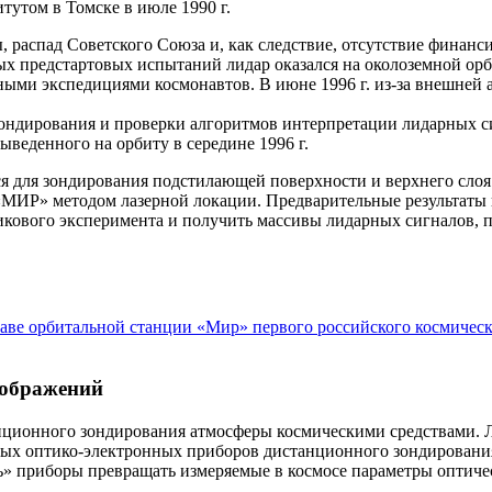
утом в Томске в июле 1990 г.
, распад Советского Союза и, как следствие, отсутствие финанс
овых предстартовых испытаний лидар оказался на околоземной ор
ными экспедициями космонавтов. В июне 1996 г. из-за внешней
зондирования и проверки алгоритмов интерпретации лидарных 
ыведенного на орбиту в середине 1996 г.
 для зондирования подстилающей поверхности и верхнего слоя 
«МИР» методом лазерной локации. Предварительные результаты
никового эксперимента и получить массивы лидарных сигналов,
аве орбитальной станции «Мир» первого российского космическо
зображений
станционного зондирования атмосферы космическими средствами
нных оптико-электронных приборов дистанционного зондирования
ь» приборы превращать измеряемые в космосе параметры оптиче