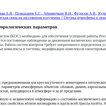
овая А.В., Познахарев Е.С., Абрамочкин В.Н., Федосов А.В., К
кая связь на рассеянном излучении // Оптика атмосферы и океана
еорологических параметров
истем (КОС) необходимо для обеспечения успешной работы Росс
тся постоянные наблюдения за движением космических аппарато
ы. Работа систем контроля требует оперативного определения 
е комплексы и системы, модификации комплексов смонтированы 
», предназначенная для круглосуточного мониторинга оптическог
параметров атмосферных объектов: облаков, дымов, аэрозольны
тов, находящихся в атмосфере и за её пределами.
вную и независимую информацию о состоянии космического аппар
ческих свойствах вблизи космодрома и вдоль всей трассы полёт