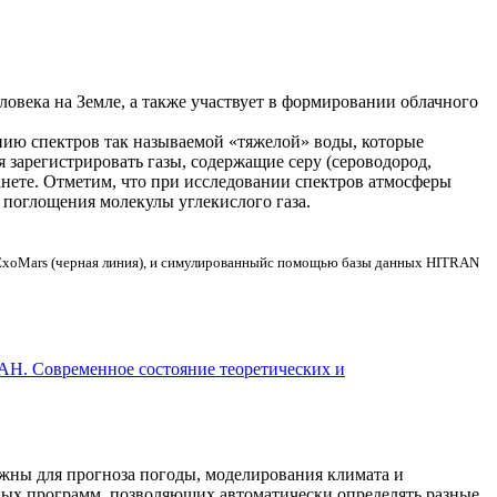
ловека на Земле, а также участвует в формировании облачного
ию спектров так называемой «тяжелой» воды, которые
 зарегистрировать газы, содержащие серу (сероводород,
анете. Отметим, что при исследовании спектров атмосферы
 поглощения молекулы углекислого газа.
 ExoMars (черная линия), и симулированныйс помощью базы данных HITRAN
АН. Современное состояние теоретических и
жны для прогноза погоды, моделирования климата и
рных программ, позволяющих автоматически определять разные