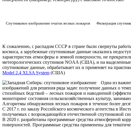
Спутниковое изображение очагов лесных пожаров
Фильтрация спутник
К сожалению, с распадом СССР в стране были свернуты работ
космоса, а зарубежные спутниковые данные оказались недосту
характеристик атмосферы и земной поверхности, не прекратил
метеорологических спутников NOAA (США), и на выделенные 
спутниковые данные, обрабатывает их и применяет на практи
Model 2.4 XLSA System
(США)
Одна из важне
изображений для решения ряда задач: получение данных о тем
стихийных бедствий – лесных пожаров и наводнений (эффекти
мониторинг состояния сельскохозяйственных культур, занима
Алгоритмы обнаружения лесных пожаров в течение более деся
С 2017 г. по заказу Российского космического агентства в Ин
получаемых с возрождающейся отечественной спутниковой си
В 2020 г. разработаны программные средства атмосферной ко
поверхностей. Программные средства применены для тематиче