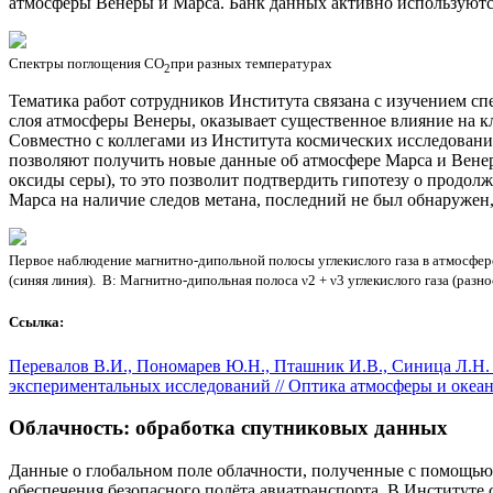
атмосферы Венеры и Марса. Банк данных активно используют
Спектры поглощения СО
при разных температурах
2
Тематика работ сотрудников Института связана с изучением сп
слоя атмосферы Венеры, оказывает существенное влияние на к
Совместно с коллегами из Института космических исследован
позволяют получить новые данные об атмосфере Марса и Венеры
оксиды серы), то это позволит подтвердить гипотезу о продол
Марса на наличие следов метана, последний не был обнаружен
Первое наблюдение магнитно-дипольной полосы углекислого газа в атмосфе
(синяя линия). В: Магнитно-дипольная полоса ν2 + ν3 углекислого газа (ра
Ссылка:
Перевалов В.И., Пономарев Ю.Н., Пташник И.В., Синица Л.Н.
экспериментальных исследований // Оптика атмосферы и океана. 
Облачность: обработка спутниковых данных
Данные о глобальном поле облачности, полученные с помощью
обеспечения безопасного полёта авиатранспорта. В Институте