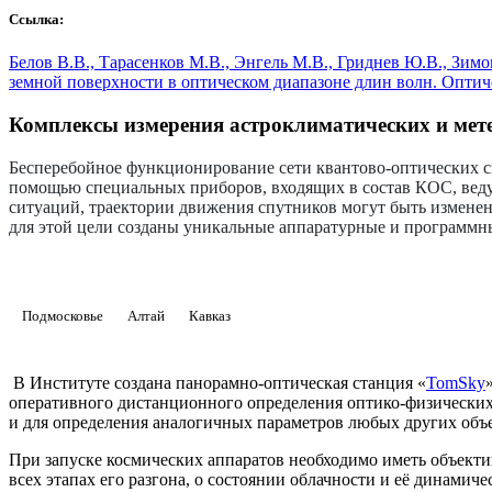
Ссылка:
Белов В.В., Тарасенков М.В., Энгель М.В., Гриднев Ю.В., Зим
земной поверхности в оптическом диапазоне длин волн. Оптичес
Комплексы измерения астроклиматических и мет
Бесперебойное функционирование сети квантово-оптических с
помощью специальных приборов, входящих в состав КОС, веду
ситуаций, траектории движения спутников могут быть изменен
для этой цели созданы уникальные аппаратурные и программны
Подмосковье
Алтай
Кавказ
В Институте создана панорамно-оптическая станция «
TomSky
оперативного дистанционного определения оптико-физических 
и для определения аналогичных параметров любых других объек
При запуске космических аппаратов необходимо иметь объекти
всех этапах его разгона, о состоянии облачности и её динами