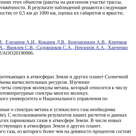
иях этих объектов (ракеты на разгонном участке трассы,
протяжённости. В результате наблюдений решаются следующие
тях от 0,5 км до 1000 км, оценка их габаритов и яркости;
И., Елизаров А.И., Кокарев Д.В., Коношонкин А.В., Крючков
А., Яковлев С.В., Садовников С.А., Невзоров А.А., Харченко
72/AOO20190906.
 протекающих в атмосферах Земли и других планет Солнечной
объема вычислительных ресурсов. Изучение
четы спектров молекулы метана, который относится к числу
отемпературные спектры многих молекул.
ского университета и Национального управления по
ые о спектрах метана и углекислого газа необходимы
te). С использованием результатов наших расчетов и данных
угих парниковых газов в атмосфере Земли. В числе новых
тствующих в атмосферах Земли и других планет.
 газа, из которого более чем на девяносто процентов состоят