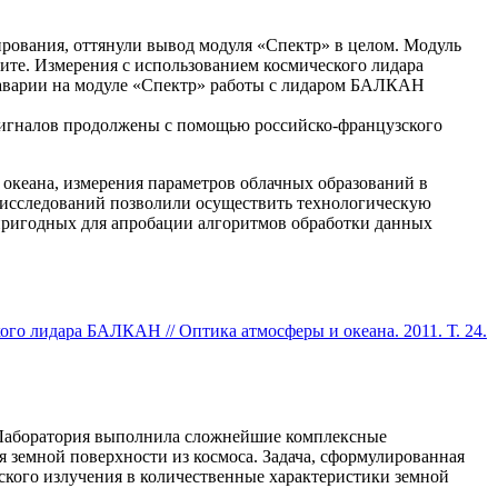
ирования, оттянули вывод модуля «Спектр» в целом. Модуль
бите. Измерения с использованием космического лидара
 аварии на модуле «Спектр» работы с лидаром БАЛКАН
сигналов продолжены с помощью российско-французского
океана, измерения параметров облачных образований в
 исследований позволили осуществить технологическую
 пригодных для апробации алгоритмов обработки данных
го лидара БАЛКАН // Оптика атмосферы и океана. 2011. Т. 24.
. Лаборатория выполнила сложнейшие комплексные
 земной поверхности из космоса. Задача, сформулированная
ского излучения в количественные характеристики земной