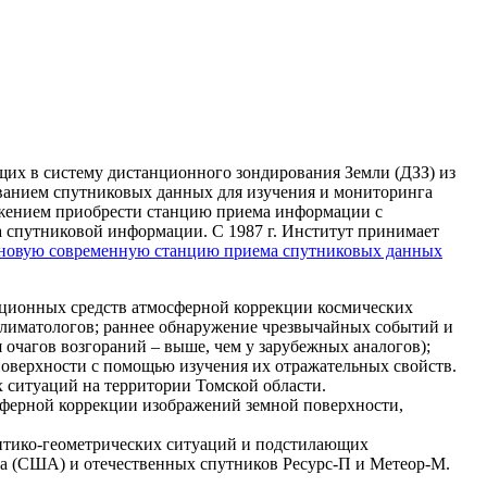
щих в систему дистанционного зондирования Земли (ДЗЗ) из
ованием спутниковых данных для изучения и мониторинга
ложением приобрести станцию приема информации с
 спутниковой информации. С 1987 г. Институт принимает
новую современную станцию приема спутниковых данных
ционных средств атмосферной коррекции космических
 климатологов; раннее обнаружение чрезвычайных событий и
очагов возгораний – выше, чем у зарубежных аналогов);
поверхности с помощью изучения их отражательных свойств.
х ситуаций на территории Томской области.
мосферной коррекции изображений земной поверхности,
оптико-геометрических ситуаций и подстилающих
ua (США) и отечественных спутников Ресурс-П и Метеор-М.