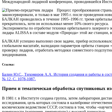
Международной лидарной конференции, проводившейся Инстит
Процесс преобразования страны
законсервировали, и только в мае 1995 г. после проведения н
БАЛКАН проводились в течение 1995–1996 гг. тремя орбиталь
прекратились, хотя он использовал менее 10% своего ресурса.
Эксперименты по отработке техники орбитального лазерного 
лидара ALISSA в составе модуля «Природа» этой же станции, в
БАЛКАН успешно выполнял свои задачи, прибор использовался
глобальном масштабе, валидации параметров орбиты станции 
проверку лидаров, отработать методики совместного подспут
зондирования.
Ссылка:
Балин Ю.С., Тихомиров А.А. История создания и работы в сост
№ 12. С. 1078-1087.
Прием и тематическая обработка спутниковых и
В 1981 г. в Институте создана группа, затем лаборатория ди
исследования, цель которых состояла в калибровке отечестве
космическим ведомством СССР, состояла в том, чтобы «научит
поверхности (например, температуру) с высокой точностью.