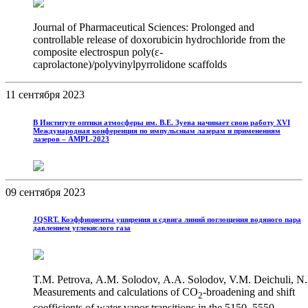
Journal of Pharmaceutical Sciences: Prolonged and
controllable release of doxorubicin hydrochloride from the
composite electrospun poly(ε-
caprolactone)/polyvinylpyrrolidone scaffolds
11 сентября 2023
В Институте оптики атмосферы им. В.Е. Зуева начинает свою работу XVI
Международная конференция по импульсным лазерам и применениям
лазеров – AMPL-2023
09 сентября 2023
JQSRT. Коэффициенты уширения и сдвига линий поглощения водяного пара
давлением углекислого газа
T.M. Petrova, A.M. Solodov, A.A. Solodov, V.M. Deichuli, N
Measurements and calculations of CO
-broadening and shift
2
coefficients of water vapor transitions in the 5150–5550