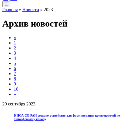
☰
Главная
»
Новости
» 2023
Архив новостей
«
1
2
3
4
5
6
7
8
9
10
»
29 сентября 2023
В ИОА СО РАН создано устройство для формирования криптоключей по
атмосферному каналу