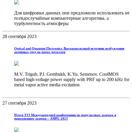
Для шифровки данных они предложили использовать не
псевдослучайные компьютерные алгоритмы, а
турбулентность атмосферы
28 сентября 2023
Optical and Quantum Electronics. Высоковольтный источник возбуждения
активных сред на парах металлов
M.V. Trigub, P.I. Gembukh, K.Yu. Semenov. CoolMOS
based high‑voltage power supply with PRF up to 200 kHz for
metal vapor active media excitation
27 сентября 2023
Итоги XVI Международной конференции по импульсным лазерам и
применениям лазеров – AMPL-2023