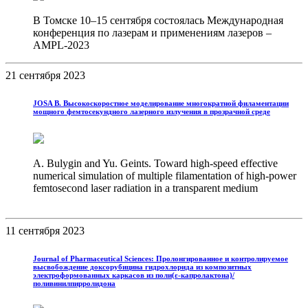
В Томске 10–15 сентября состоялась Международная
конференция по лазерам и применениям лазеров –
AMPL-2023
21 сентября 2023
JOSA B. Высокоскоростное моделирование многократной филаментации
мощного фемтосекундного лазерного излучения в прозрачной среде
A. Bulygin and Yu. Geints. Toward high-speed effective
numerical simulation of multiple filamentation of high-power
femtosecond laser radiation in a transparent medium
11 сентября 2023
Journal of Pharmaceutical Sciences: Пролонгированное и контролируемое
высвобождение доксорубицина гидрохлорида из композитных
электроформованных каркасов из поли(ε-капролактона)/
поливинилпирролидона