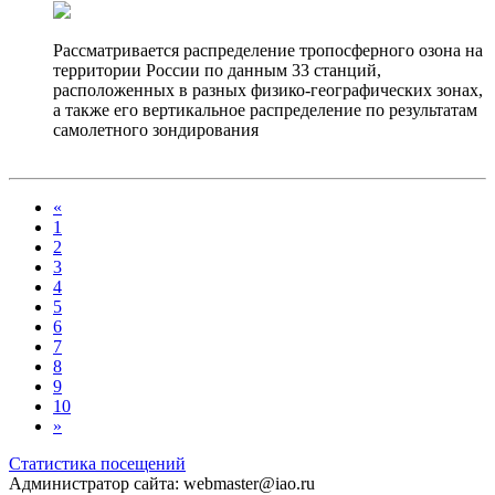
Рассматривается распределение тропосферного озона на
территории России по данным 33 станций,
расположенных в разных физико-географических зонах,
а также его вертикальное распределение по результатам
самолетного зондирования
«
1
2
3
4
5
6
7
8
9
10
»
Статистика посещений
Администратор сайта: webmaster@iao.ru