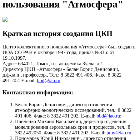
пользования "Атмосфера"
Краткая история создания ЦКП
Центр коллективного пользования «Атмосфера» был создан в
ИОА СО РАН в октябре 1997 года, приказ №33-о от
19.10.1997.
Адрес: 634021, Томск, пл. академика Зуева, д.1
Директор ЦКП «Атмосфера» Белан Борис Денисович,
д.ф-.м.н., профессор., Тел.: 8 3822 491 406. Факс: 8 3822
491 202. E-mail:
bbd@iao.ru
.
Контактная информация:
Белан Борис Денисович, директор отделения
атмосферно-экологических исследований, тел.: 8 3822
491 406. Факс: 8 3822 491 202. E-mail:
bbd@iao.ru
;
Панченко Михаил Васильевич, директор отделения
моделирования аэрозольных сред и процессов, тел.: 8
3822 492050. Факс: 8 3822 491 202. E-mail:
pmv@iao.ru
;
Пономарев Юрий Николаевич, директор отделения