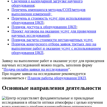
Сведения о календарной загрузке научного
оборудования
;
Перечень имеющихся методик/СОП/методов
выполнения измерений;
Перечень и стоимость услуг при использовании
оборудования ЦКП
;
Порядок доступа к оборудованию ЦКП
;
Проект договора на оказание услуг для проведения
научных исследований
;
Порядок расчета стоимости нестандартных услуг.
Порядок конкурсного отбора заявок третьих лиц на
выполнение работ и оказание услуг с использованием
оборудования ЦКП
.
Заявку на выполнение работ и оказание услуг для проведения
научных исследований можно подать, заполнив форму
"
Подача онлайн-заявки на исследование
".
При подаче заявки на исследование рекомендуется
ознакомиться с
Планом работы оборудования ЦКП
.
Основные направления деятельности
Центр осуществляет фундаментальные и прикладные
исследования в области оптики атмосферы с целью изучения
всего комплекса проблем взаимодействия оптического