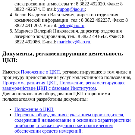
спектроскопии атмосферы т.: 8 3822 492020. Факс: 8
3822 492674. E-mail:
yupon@iao.ru
;
Белов Владимир Васильевич, директор отделения
космической информации, тел.: 8 3822 492237. Факс: 8
3822 491 202. E-mail:
belov@iao.ru
;
Маричев Валерий Николаевич, директор отделения
лазерного зондирования, тел.: 8 3822 491642. Факс: 8
3822 492086. E-mail:
marichev@iao.ru
.
Документы, регламентирующие деятельность
ЦКП:
Имеется
Положение о ЦКП
, регламентирующее в том числе и
процедуру предоставления услуг коллективного пользования,
Программа развития ЦКП
,
Положение, регламентирующее
взаимодействие ЦКП с базовым Институтом
.
Для использования оборудования ЦКП сторонними
пользователями разработаны документы:
Положение о ЦКП
Перечень оборудования с указанием производителя,
содержащий наименование и основные характеристики
приборов, а также сведения о метрологическом
обеспечении средств измерений
;