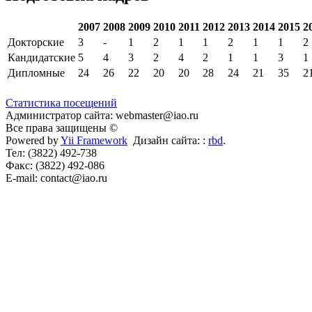
2007
2008
2009
2010
2011
2012
2013
2014
2015
2
Докторские
3
-
1
2
1
1
2
1
1
2
Кандидатские
5
4
3
2
4
2
1
1
3
1
Дипломные
24
26
22
20
20
28
24
21
35
2
Статистика посещений
Администратор сайта: webmaster@iao.ru
Все права защищены ©
Powered by
Yii Framework
Дизайн сайта: :
rbd
.
Тел: (3822) 492-738
Факс: (3822) 492-086
E-mail: contact@iao.ru