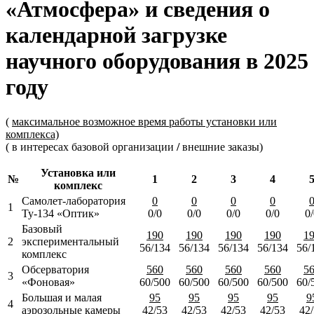
«Атмосфера» и сведения о
календарной загрузке
научного оборудования в 2025
году
(
максимальное возможное время работы установки или
комплекса)
( в интересах базовой организации
/
внешние заказы)
Установка или
№
1
2
3
4
комплекс
Самолет-лаборатория
0
0
0
0
1
Ту-134 «Оптик»
0/0
0/0
0/0
0/0
0
Базовый
190
190
190
190
1
2
экспериментальный
56/134
56/134
56/134
56/134
56/
комплекс
Обсерватория
560
560
560
560
5
3
«Фоновая»
60/500
60/500
60/500
60/500
60/
Большая и малая
95
95
95
95
9
4
аэрозольные камеры
42/53
42/53
42/53
42/53
42