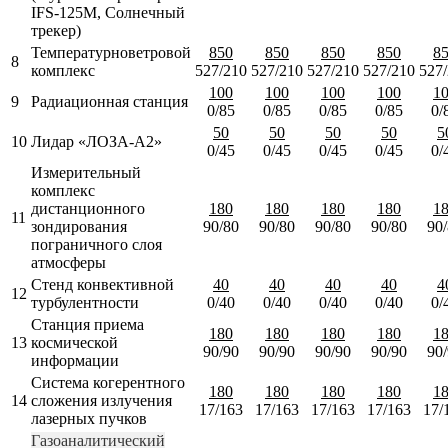
IFS-125М, Солнечный
трекер)
Температурноветровой
850
850
850
850
8
8
комплекс
527/210
527/210
527/210
527/210
527
100
100
100
100
1
9
Радиационная станция
0/85
0/85
0/85
0/85
0/
50
50
50
50
5
10
Лидар «ЛОЗА-А2»
0/45
0/45
0/45
0/45
0/
Измерительный
комплекс
дистанционного
180
180
180
180
1
11
зондирования
90/80
90/80
90/80
90/80
90
пограничного слоя
атмосферы
Стенд конвективной
40
40
40
40
4
12
турбулентности
0/40
0/40
0/40
0/40
0/
Станция приема
180
180
180
180
1
13
космической
90/90
90/90
90/90
90/90
90
информации
Система когерентного
180
180
180
180
1
14
сложения излучения
17/163
17/163
17/163
17/163
17/
лазерных пучков
Газоаналитический