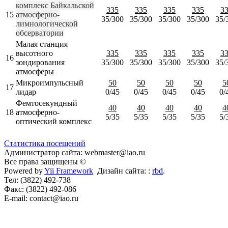
комплекс Байкальской
335
335
335
335
3
15
атмосферно-
35/300
35/300
35/300
35/300
35/
лимнологической
обсерватории
Малая станция
высотного
335
335
335
335
3
16
зондирования
35/300
35/300
35/300
35/300
35/
атмосферы
Микроимпульсный
50
50
50
50
5
17
лидар
0/45
0/45
0/45
0/45
0/
Фемтосекундный
40
40
40
40
4
18
атмосферно-
5/35
5/35
5/35
5/35
5/
оптический комплекс
Статистика посещений
Администратор сайта: webmaster@iao.ru
Все права защищены ©
Powered by
Yii Framework
Дизайн сайта: :
rbd
.
Тел: (3822) 492-738
Факс: (3822) 492-086
E-mail: contact@iao.ru