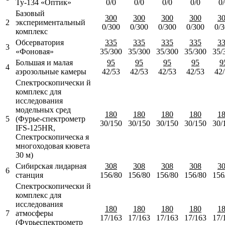
Ту-134 «Оптик»
0/0
0/0
0/0
0/0
0
Базовый
300
300
300
300
3
2
экспериментальный
0/300
0/300
0/300
0/300
0/
комплекс
Обсерватория
335
335
335
335
3
3
«Фоновая»
35/300
35/300
35/300
35/300
35/
Большая и малая
95
95
95
95
9
4
аэрозольные камеры
42/53
42/53
42/53
42/53
42
Спектроскопически й
комплекс для
исследования
модельных сред
180
180
180
180
1
5
(Фурье-спектрометр
30/150
30/150
30/150
30/150
30/
IFS-125HR,
Спектроскопическа я
многоходовая кювета
30 м)
Сибирская лидарная
308
308
308
308
3
6
станция
156/80
156/80
156/80
156/80
156
Спектроскопически й
комплекс для
исследования
180
180
180
180
1
7
атмосферы
17/163
17/163
17/163
17/163
17/
(Фурьеспектрометр