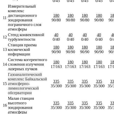
0/45
0/45
0/45
0/45
0/
Измерительный
комплекс
дистанционного
180
180
180
180
1
11
зондирования
90/80
90/80
90/80
90/80
90
пограничного слоя
атмосферы
Стенд конвективной
40
40
40
40
4
12
турбулентности
0/40
0/40
0/40
0/40
0/
Станция приема
180
180
180
180
1
13
космической
90/90
90/90
90/90
90/90
90
информации
Система когерентного
180
180
180
180
1
14
сложения излучения
17/163
17/163
17/163
17/163
17/
лазерных пучков
Газоаналитический
комплекс Байкальской
335
335
335
335
3
15
атмосферно-
35/300
35/300
35/300
35/300
35/
лимнологической
обсерватории
Малая станция
высотного
335
335
335
335
3
16
зондирования
35/300
35/300
35/300
35/300
35/
атмосферы