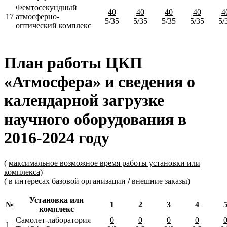
Фемтосекундный
40
40
40
40
4
17
атмосферно-
5/35
5/35
5/35
5/35
5/
оптический комплекс
План работы ЦКП
«Атмосфера» и сведения о
календарной загрузке
научного оборудования в
2016-2024 году
(
максимальное возможное время работы установки или
комплекса)
( в интересах базовой организации
/
внешние заказы)
Установка или
№
1
2
3
4
комплекс
Самолет-лаборатория
0
0
0
0
1