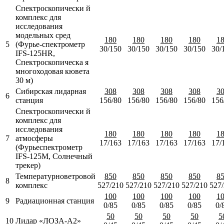
Спектроскопически й
комплекс для
исследования
модельных сред
180
180
180
180
1
5
(Фурье-спектрометр
30/150
30/150
30/150
30/150
30/
IFS-125HR,
Спектроскопическа я
многоходовая кювета
30 м)
Сибирская лидарная
308
308
308
308
3
6
станция
156/80
156/80
156/80
156/80
156
Спектроскопически й
комплекс для
исследования
180
180
180
180
1
7
атмосферы
17/163
17/163
17/163
17/163
17/
(Фурьеспектрометр
IFS-125М, Солнечный
трекер)
Температурноветровой
850
850
850
850
8
8
комплекс
527/210
527/210
527/210
527/210
527
100
100
100
100
1
9
Радиационная станция
0/85
0/85
0/85
0/85
0/
50
50
50
50
5
10
Лидар «ЛОЗА-А2»