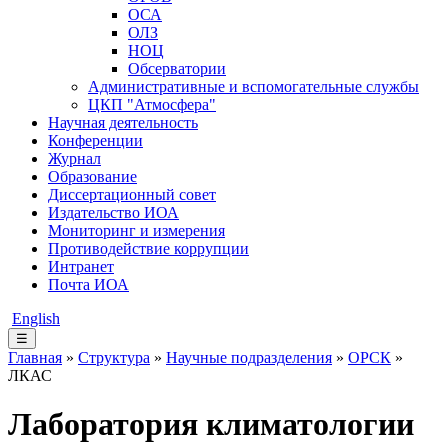
ОСА
ОЛЗ
НОЦ
Обсерватории
Административные и вспомогательные службы
ЦКП "Атмосфера"
Научная деятельность
Конференции
Журнал
Образование
Диссертационный совет
Издательство ИОА
Мониторинг и измерения
Противодействие коррупции
Интранет
Почта ИОА
English
☰
Главная
»
Структура
»
Научные подразделения
»
ОРСК
»
ЛКАС
Лаборатория климатологии