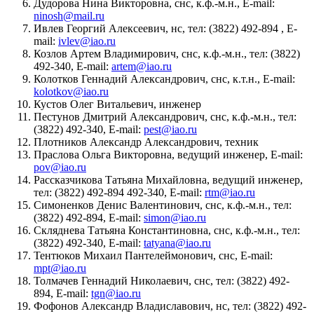
Дудорова Нина Викторовна, снс, к.ф.-м.н., E-mail:
ninosh@mail.ru
Ивлев Георгий Алексеевич, нс, тел: (3822) 492-894 , E-
mail:
ivlev@iao.ru
Козлов Артем Владимирович, снс, к.ф.-м.н., тел: (3822)
492-340, E-mail:
artem@iao.ru
Колотков Геннадий Александрович, снс, к.т.н., E-mail:
kolotkov@iao.ru
Кустов Олег Витальевич, инженер
Пестунов Дмитрий Александрович, снс, к.ф.-м.н., тел:
(3822) 492-340, E-mail:
pest@iao.ru
Плотников Александр Александрович, техник
Праслова Ольга Викторовна, ведущий инженер, E-mail:
pov@iao.ru
Рассказчикова Татьяна Михайловна, ведущий инженер,
тел: (3822) 492-894 492-340, E-mail:
rtm@iao.ru
Симоненков Денис Валентинович, снс, к.ф.-м.н., тел:
(3822) 492-894, E-mail:
simon@iao.ru
Скляднева Татьяна Константиновна, снс, к.ф.-м.н., тел:
(3822) 492-340, E-mail:
tatyana@iao.ru
Тентюков Михаил Пантелеймонович, снс, E-mail:
mpt@iao.ru
Толмачев Геннадий Николаевич, снс, тел: (3822) 492-
894, E-mail:
tgn@iao.ru
Фофонов Александр Владиславович, нс, тел: (3822) 492-