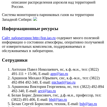
описание распределения аэрозоля над территорией
России.
Система мониторинга парниковых газов на территории
Западной Сибири:
Информационные ресурсы
Сайт лаборатории http://lop.iao.ru
содержит много полезной
информации о состоянии атмосферы, оперативно получаемой
от измерительных комплексов, поддерживаемых и
обслуживаемых в лаборатории.
Сотрудники
Антохин Павел Николаевич, нс, к.ф.-м.н., тел: (3822)
491-111 + 15-96, E-mail:
apn@iao.ru
Аршинов Михаил Юрьевич, снс, к.ф.-м.н., тел: (3822)
492-894 492-340, E-mail:
michael@iao.ru
Аршинова Виктория Георгиевна, нс, тел: (3822) 492-894
492-340, E-mail:
arvi@iao.ru
Белан Борис Денисович, гнс, д.ф.-м.н., профессор, тел:
(3822) 491-406, E-mail:
bbd@iao.ru
Белан Сергей Борисович, техник, E-mail:
bsb@iao.ru