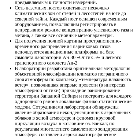
предъявляемым к точности измерений.
Сеть наземных постов охватывает несколько
климатических зон от степей и лесостепей на юге до
северной тайги. Каждый пост оснащен современным
оборудованием, позволяющим регистрировать в
непрерывном режиме концентрацию углекислого газа и
метана, а также все основные метеопараметры.
Для получения полной картины пространственно-
временного распределения парниковых газов
используются авиационные платформы на базе
самолета-лаборатории Ан-30 «Оптик-Э» и легкого
транспортного самолета Ан-2.
В лаборатории разработана оригинальная методология
объективной классификации климатов пограничного
слоя атмосферы по комплексу «температура-влажность-
ветер», позволившая впервые провести (в интересах
атмосферной оптики) прикладное районирование
территории Западной Сибири и построить для каждого
однородного района локальные физико-статистические
модели. Сотрудниками лаборатории обнаружены
явление образования неконденсационных аэрозольных
облаков в ясной атмосфере и феномен круговой
циркуляции воздуха в котловине оз. Байкал; по
результатам многолетнего самолетного зондирования
атмосферы составлено аэроклиматографическое