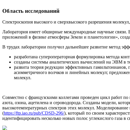
Область исследований
Спектроскопия высокого и сверхвысокого разрешения молекул,
Лаборатория имеет обширные международные научные связи. В
приложений в физике атмосферы Земли и планетологии», созд
В трудах лаборатории получил дальнейшее развитие метод эфф
разработана супероператорная формулировка метода кон
созданы системы аналитических вычислений на ЭВМ в те
развита теория редукции эффективных гамильтонианов,
асимметричного волчков и линейных молекул; предложе
молекул.
Совместно с французскими коллегами проведен цикл работ по 
азота, озона, ацетилена и сероводорода. Созданы модели, кот
высокотемпературных спектров этих молекул. Моделирование п
(
https://ftp.iao.ru/pub/CDSD-296/
), который по своим характери
идентифицировать несколько новых полос углекислого газа в 