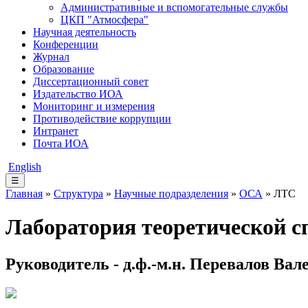
Административные и вспомогательные службы
ЦКП "Атмосфера"
Научная деятельность
Конференции
Журнал
Образование
Диссертационный совет
Издательство ИОА
Мониторинг и измерения
Противодействие коррупции
Интранет
Почта ИОА
English
☰
Главная
»
Структура
»
Научные подразделения
»
ОСА
» ЛТС
Лаборатория теоретической с
Руководитель - д.ф.-м.н. Перевалов Ва