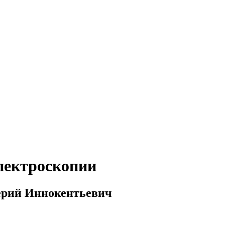
пектроскопии
лерий Иннокентьевич