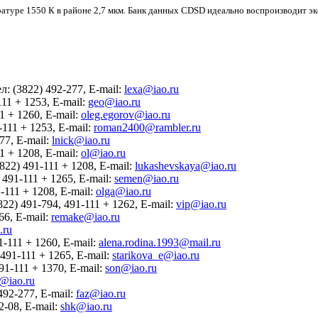
ратуре 1550 К в районе 2,7 мкм. Банк данных CDSD идеально воспроизводит эк
: (3822) 492-277, E-mail:
lexa@iao.ru
11 + 1253, E-mail:
geo@iao.ru
1 + 1260, E-mail:
oleg.egorov@iao.ru
-111 + 1253, E-mail:
roman2400@rambler.ru
77, E-mail:
lnick@iao.ru
1 + 1208, E-mail:
ol@iao.ru
822) 491-111 + 1208, E-mail:
lukashevskaya@iao.ru
491-111 + 1265, E-mail:
semen@iao.ru
-111 + 1208, E-mail:
olga@iao.ru
22) 491-794, 491-111 + 1262, E-mail:
vip@iao.ru
66, E-mail:
remake@iao.ru
.ru
1-111 + 1260, E-mail:
alena.rodina.1993@mail.ru
491-111 + 1265, E-mail:
starikova_e@iao.ru
91-111 + 1370, E-mail:
son@iao.ru
@iao.ru
492-277, E-mail:
faz@iao.ru
-08, E-mail:
shk@iao.ru