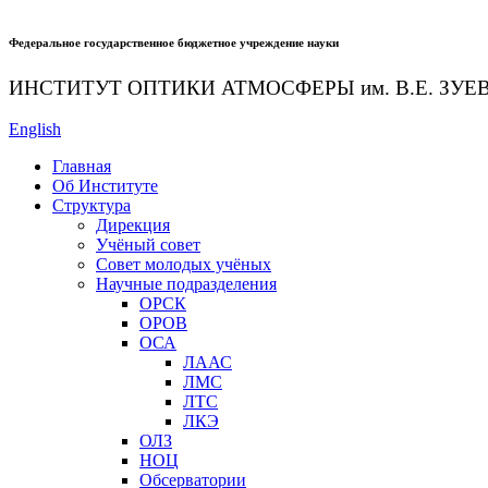
Федеральное государственное бюджетное учреждение науки
ИНСТИТУТ ОПТИКИ АТМОСФЕРЫ
им.
В.Е. ЗУЕ
English
Главная
Об Институте
Структура
Дирекция
Учёный совет
Совет молодых учёных
Научные подразделения
ОРСК
ОРОВ
ОСА
ЛААС
ЛМС
ЛТС
ЛКЭ
ОЛЗ
НОЦ
Обсерватории