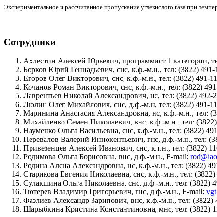
Экспериментальное и рассчитанное пропускание углекислого газа при темпе
Сотрудники
Ахлестин Алексей Юрьевич, программист 1 категории, тел
Борков Юрий Геннадьевич, снс, к.ф.-м.н., тел: (3822) 491-1
Егоров Олег Викторович, снс, к.ф.-м.н., тел: (3822) 491-11
Кочанов Роман Викторович, снс, к.ф.-м.н., тел: (3822) 491
Лаврентьев Николай Александрович, нс, тел: (3822) 492-2
Люлин Олег Михайлович, снс, д.ф.-м.н, тел: (3822) 491-11
Маринина Анастасия Александровна, нс, к.ф.-м.н., тел: (3
Михайленко Семен Николаевич, внс, к.ф.-м.н., тел: (3822) 
Науменко Ольга Васильевна, снс, к.ф.-м.н., тел: (3822) 491
Перевалов Валерий Иннокентьевич, гнс, д.ф.-м.н., тел: (38
Привезенцев Алексей Иванович, снс, к.т.н., тел: (3822) 11
Родимова Ольга Борисовна, внс, д.ф.-м.н., E-mail:
rod@iao
Родина Алена Александровна, нс, к.ф.-м.н., тел: (3822) 49
Старикова Евгения Николаевна, снс, к.ф.-м.н., тел: (3822) 
Сулакшина Ольга Николаевна, снс, д.ф.-м.н., тел: (3822) 4
Тютерев Владимир Григорьевич, гнс, д.ф.-м.н., E-mail:
vgt
Фазлиев Александр Зарипович, внс, к.ф.-м.н., тел: (3822) 
Шарыбкина Кристина Константиновна, мнс, тел: (3822) 12