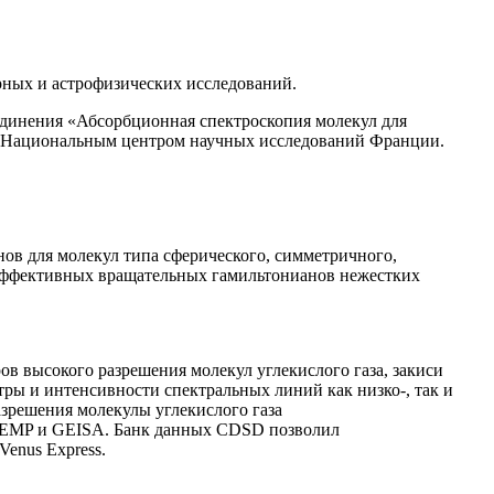
рных и астрофизических исследований.
единения «Абсорбционная спектроскопия молекул для
 и Национальным центром научных исследований Франции.
в для молекул типа сферического, симметричного,
эффективных вращательных гамильтонианов нежестких
в высокого разрешения молекул углекислого газа, закиси
тры и интенсивности спектральных линий как низко-, так и
зрешения молекулы углекислого газа
ITEMP и GEISA. Банк данных CDSD позволил
enus Express.