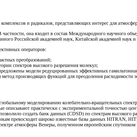
 комплексов и радикалов, представляющих интерес для атмосфе
 частности, она входит в состав Международного научного объ
анного Российской академией наук, Китайской академией наук
ективных операторов:
тактных преобразований;
ории спектров высокого разрешения молекул;
 предложены модели редуцированных эффективных гамильтониано
н метод производящих функций для преодоления расходимости 
глобальному моделированию колебательно-вращательных спектро
орые описывают практически с экспериментальной точностью цен
озволило создать банк данных (CDSD) по спектрам высокого ра
стикам превосходит широко известные базы данных HITRAN, H
спектре атмосферы Венеры, полученном европейским спутником V