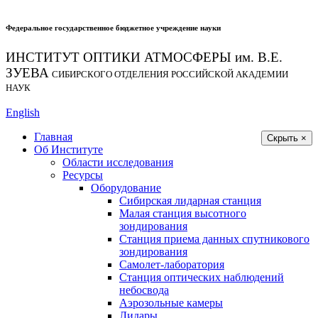
Федеральное государственное бюджетное учреждение науки
ИНСТИТУТ ОПТИКИ АТМОСФЕРЫ
им.
В.Е.
ЗУЕВА
СИБИРСКОГО ОТДЕЛЕНИЯ РОССИЙСКОЙ АКАДЕМИИ
НАУК
English
Главная
Скрыть ×
Об Институте
Области исследования
Ресурсы
Оборудование
Сибирская лидарная станция
Малая станция высотного
зондирования
Станция приема данных спутникового
зондирования
Самолет-лаборатория
Станция оптических наблюдений
небосвода
Аэрозольные камеры
Лидары