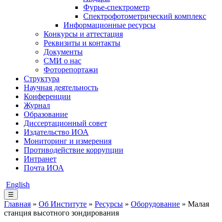
Фурье-спектрометр
Спектрофотометрический комплекс
Информационные ресурсы
Конкурсы и аттестация
Реквизиты и контакты
Документы
СМИ о нас
Фоторепортажи
Структура
Научная деятельность
Конференции
Журнал
Образование
Диссертационный совет
Издательство ИОА
Мониторинг и измерения
Противодействие коррупции
Интранет
Почта ИОА
English
☰
Главная
»
Об Институте
»
Ресурсы
»
Оборудование
» Малая
станция высотного зондирования