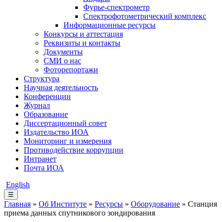
Фурье-спектрометр
Спектрофотометрический комплекс
Информационные ресурсы
Конкурсы и аттестация
Реквизиты и контакты
Документы
СМИ о нас
Фоторепортажи
Структура
Научная деятельность
Конференции
Журнал
Образование
Диссертационный совет
Издательство ИОА
Мониторинг и измерения
Противодействие коррупции
Интранет
Почта ИОА
English
☰
Главная
»
Об Институте
»
Ресурсы
»
Оборудование
» Станция
приема данных спутникового зондирования