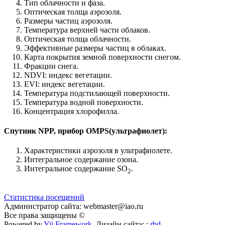
Тип облачности и фаза.
Оптическая толща аэрозоля.
Размеры частиц аэрозоля.
Температура верхней части облаков.
Оптическая толща облачности.
Эффективные размеры частиц в облаках.
Карта покрытия земной поверхности снегом.
Фракции снега.
NDVI: индекс вегетации.
EVI: индекс вегетации.
Температура подстилающей поверхности.
Температура водной поверхности.
Концентрация хлорофилла.
Спутник NPP, прибор OMPS(ультрафиолет):
Характеристики аэрозоля в ультрафиолете.
Интегральное содержание озона.
Интегральное содержание SO
.
2
Статистика посещений
Администратор сайта: webmaster@iao.ru
Все права защищены ©
Powered by
Yii Framework
Дизайн сайта: :
rbd
.