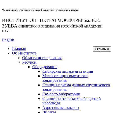
Федеральное государственное бюджетное учреждение науки
ИНСТИТУТ ОПТИКИ АТМОСФЕРЫ
им.
В.Е.
ЗУЕВА
СИБИРСКОГО ОТДЕЛЕНИЯ РОССИЙСКОЙ АКАДЕМИИ
НАУК
English
Главная
Скрыть ×
Об Институте
Области исследования
Ресурсы
Оборудование
Сибирская лидарная станция
Малая станция высотного
зондирования
Станция приема данных спутникового
зондирования
Самолет-лаборатория
Станция оптических наблюдений
небосвода
Аэрозольные камеры
Лидары