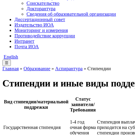
Соискательство
Докторантура
Сведения об образовательной организации
Диссертационный совет
Издательство ИОА
Мониторинг и измерения
Противодействие коррупции
Интранет
Почта ИОА
English
☰
Главная
»
Образование
»
Аспирантура
» Стипендии
Стипендии и иные виды подд
Статус
Вид стипендии/материальной
заявителя/
поддрежки
Требования
1-4 год
Стипендия выплач
Государственная стипендия
очная форма
приходится на су
обучения
стипендии произв