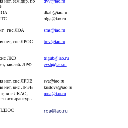
ия нет, зам.дир. по
dvv@iao.ru
е
 ЛОА
dkab@iao.ru
 ЛТС
olga@iao.ru
ент, гнс ЛОА
sms@iao.ru
ния нет, снс ЛРОС
tmv@iao.ru
, снс ЛКЭ
trigub@iao.ru
нет, зав.лаб. ЛРФ
evsh@iao.ru
ния нет, снс ЛРЭВ
sva@iao.ru
ния нет, внс ЛРЭВ
kustova@iao.ru
ент, внс ЛКАО,
mna@iao.ru
ела аспирантуры
ЛДЗОС
roa@iao.ru