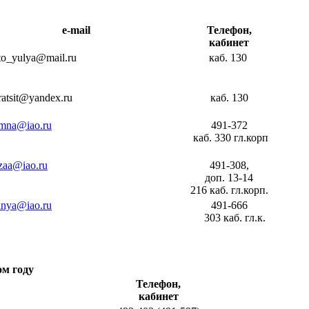
e-mail
Телефон,
кабинет
to_yulуa@mail.ru
каб. 130
ratsit@yandex.ru
каб. 130
mna@iao.ru
491-372
каб. 330 гл.корп
zaa@iao.ru
491-308,
доп. 13-14
216 каб. гл.корп.
lnya@iao.ru
491-666
303 каб. гл.к.
м году
Телефон,
кабинет