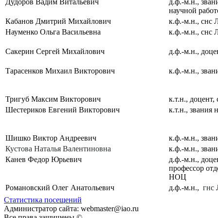
Дудоров Вадим Витальевич
д.ф.-м.н., зван
научной работ
Кабанов Дмитрий Михайлович
к.ф.-м.н., снс
Науменко Ольга Васильевна
к.ф.-м.н., снс
Сакерин Сергей Михайлович
д.ф.-м.н., доц
Тарасенков Михаил Викторович
к.ф.-м.н., зва
Тригуб Максим Викторович
к.т.н., доцент
Шестериков Евгений Викторович
к.т.н., звания 
Шишко Виктор Андреевич
к.ф.-м.н., зва
Кустова Наталья Валентиновна
к.ф.-м.н., зва
Канев Федор Юрьевич
д.ф.-м.н., доц
профессор отд
НОЦ
Романовский Олег Анатольевич
д.ф.-м.н.,
гнс
Статистика посещений
Администратор сайта: webmaster@iao.ru
Все права защищены ©