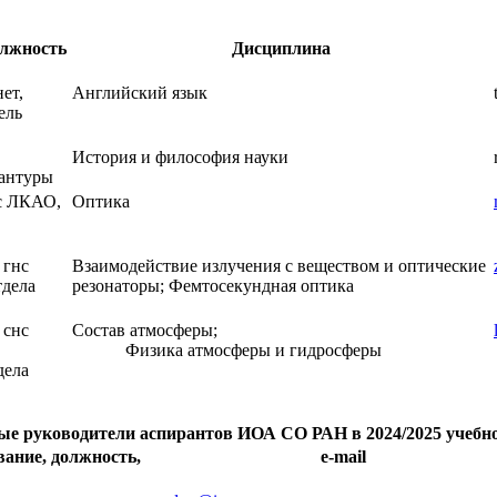
олжность
Дисциплина
нет,
Английский язык
ель
История и философия науки
рантуры
нс ЛКАО,
Оптика
 гнс
Взаимодействие излучения с веществом и оптические
тдела
резонаторы; Фемтосекундная оптика
 снс
Состав атмосферы;
Физика атмосферы и гидросферы
ела
ые руководители аспирантов ИОА СО РАН в 2024/2025 учебно
вание, должность,
e-mail