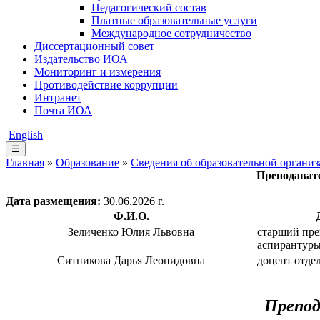
Педагогический состав
Платные образовательные услуги
Международное сотрудничество
Диссертационный совет
Издательство ИОА
Мониторинг и измерения
Противодействие коррупции
Интранет
Почта ИОА
English
☰
Главная
»
Образование
»
Сведения об образовательной органи
Преподавате
Дата размещения:
30.06.2026 г.
Ф.И.О.
Зеличенко Юлия Львовна
старший пре
аспирантур
Ситникова Дарья Леонидовна
доцент отде
Препод