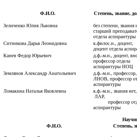
Ф.И.О.
Степень, звание, д
Зеличенко Юлия Львовна
без степени, звания 
старший преподават
отдела аспирантуры
Ситникова Дарья Леонидовна
к.филос.н., доцент,
доцент отдела аспи
Канев Федор Юрьевич
д.ф.-м.н., доцент, в
профессор отдела
аспирантуры НОЦ
Землянов Александр Анатольевич
д.ф.-м.н., профессор,
ЛНОВ, профессор о
аспирантуры
Ломакина Наталья Яковлевна
к.ф.-м.н., звания нет,
ЛАР,
профессор отд
аспирантуры
Научн
Ф.И.О.
Степень, з