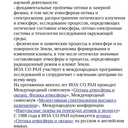
научной деятельности:
- фундаментальные проблемы оптики и лазерной
физики, в том числе атмосферная оптика и
спектроскопия, распространение оптического излучения
в атмосфере, исследование процессов, определяющих
оптическое состояние атмосферы, оптико-электронные
системы и технологии исследования окружающей
среды;
- физические и химические процессы в атмосфере и на
поверхности Земли, механизмы формирования и
изменения климата, в том числе оптически значимые
составляющие атмосферы и процессы, определяющие
радиационный режим и климат Земли.
ИОА СО РАН участвует в международных программах
исследований и сотрудничает с научными центрами по
всему миру.
На протяжении многих лет ИОА СО РАН проводит
Международный симпозиум «
Оптика атмосферы и
океана. Физика атмосферы
», Международный
симпозиум «
Молекулярная спектроскопия высокого
разрешения
», Международную конференцию
«
Импульсные лазеры на переходах атомов и молекул
»
С 1988 года в ИОА СО РАН публикуется
журнал
«Оптика атмосферы и океана»
на русском и английском
языках.