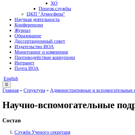
ХО
Произв.службы
ЦКП "Атмосфера"
Научная деятельность
Конференции
Журнал
Образование
Диссертационный совет
Издательство ИОА
Мониторинг и измерения
Противодействие коррупции
Интранет
Почта ИОА
English
☰
Главная
»
Структура
»
Административные и вспомогательные
Научно-вспомогательные под
Состав
Служба Ученого секретаря