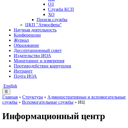
ОЗ
Служба КСП
ХО
Произв.службы
ЦКП "Атмосфера"
Научная деятельность
Конференции
Журнал
Образование
Диссертационный совет
Издательство ИОА
Мониторинг и измерения
Противодействие коррупции
Интранет
Почта ИОА
English
☰
Главная
»
Структура
»
Административные и вспомогательные
службы
»
Вспомогательные службы
» ИЦ
Информационный центр