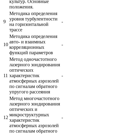
культур. Основные
положения.
Методика определения
уровня турбулентности
9
-
на горизонтальной
трассе
Методика определения
авто- и взаимных
10
-
корреляционных
функций параметров
Метод одночастотного
лазерного зондирования
оптических
11
характеристик
-
атмосферных аэрозолей
по сигналам обратного
упругого рассеяния
Метод многочастотного
лазерного зондирования
оптических и
микроструктурных
12
-
характеристик
атмосферных аэрозолей
по сигналам обратного