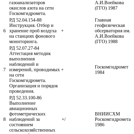
газоанализаторов
А.И.Воейкова
окислов азота на сети
(ГГО) 1987
Госкомгидромета.
РД 52.04.154-88
Главная
Инструкция. Отбор и
геофизическая
6
хранение проб воздуха
+
обсерватория им.
на станциях фонового
А.И.Воейкова
мониторинга.
(ГГО) 1988
РД 52.07.27-84
Аттестация методик
выполнения
наблюдений и
Госкомгидромет
7
измерений, проводимых
+
1984
на сети
Госкомгидромета.
Организация и порядок
проведения.
РД 52.33.100-86
Выполнение
авиационных
фотометрических
ВНИИСХМ
8
наблюдений за
+/
Роскомгидромета
состоянием
1986
сельскохозяйственных