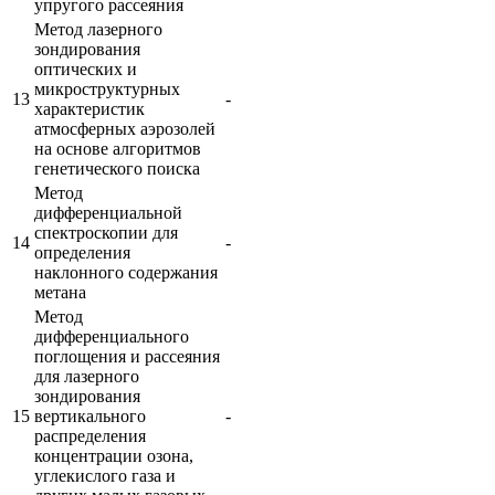
упругого рассеяния
Метод лазерного
зондирования
оптических и
микроструктурных
13
-
характеристик
атмосферных аэрозолей
на основе алгоритмов
генетического поиска
Метод
дифференциальной
спектроскопии для
14
-
определения
наклонного содержания
метана
Метод
дифференциального
поглощения и рассеяния
для лазерного
зондирования
15
вертикального
-
распределения
концентрации озона,
углекислого газа и