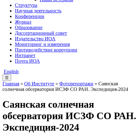
Структура
Научная деятельность
Конференции
Журнал
Образование
Диссертационный совет
Издательство ИОА
Мониторинг и измерения
Противодействие коррупции
Интранет
Почта ИОА
English
☰
Главная
»
Об Институте
»
Фоторепортажи
» Саянская
солнечная обсерватория ИСЗФ СО РАН. Экспедиция-2024
Саянская солнечная
обсерватория ИСЗФ СО РАН.
Экспедиция-2024