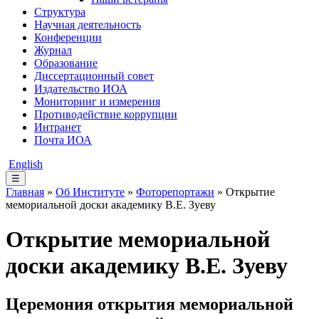
Структура
Научная деятельность
Конференции
Журнал
Образование
Диссертационный совет
Издательство ИОА
Мониторинг и измерения
Противодействие коррупции
Интранет
Почта ИОА
English
☰
Главная
»
Об Институте
»
Фоторепортажи
» Открытие
мемориальной доски академику В.Е. Зуеву
Открытие мемориальной
доски академику В.Е. Зуеву
Церемония открытия мемориальной