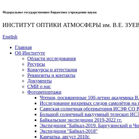
Федеральное государственное бюджетное учреждение науки
ИНСТИТУТ ОПТИКИ АТМОСФЕРЫ
им.
В.Е. ЗУЕ
English
Главная
Об Институте
Области исследования
Ресурсы
Конкурсы и аттестация
Реквизиты и контакты
Документы
СМИ о нас
Фоторепортажи
Чтения, посвященные 100-летию академика В.
Исследование вихревых следов самолётов на
Саянская солнечная обсерватория ИСЗФ СО 
Большой солнечный вакуумный телескоп ИС
Байкальские экспедиции 2019-2022 гг.
Экспедиция "Байкал-2019. Баргузинский и Ч
Экспедиция "Байкал-2018"
Камчатка, август 2010г.