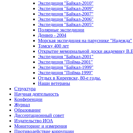
Экспедиция "Байкал-2010"
Экспедиция "Байкал-2009"
Экспедиция "Байкал-2007"
Экспедиция "Байкал-2006"
Экспедиция "Байкал-2005"
Полярные экспедиции
Денвер - 2004
Морская экспедиция на паруснике "Надежда"
Томску 400 лет
Открытие мемориальной доски академику В.Е
Экспедиция "Байкал-2001"
Экспедиция "Пойма-2001"
Экспедиция "Байкал-1999"
Экспедиция "Пойма-1999"
Отдых в Киреевске, 80-е годы.
Наши ветераны
Структура
Научная деятельность
Конференции
Журнал
Образование
Диссертационный совет
Издательство ИОА
Мониторинг и измерения
Противодействие коррупции