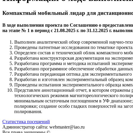
Компактный мобильный лидар для дистанционног
В ходе выполнения проекта по Соглашению о предоставлении
на этапе № 1 в период с 21.08.2025 г. по 31.12.2025 г. выпо
Выполнен аналитический обзор современной научно-техн
Проведены патентные исследования по тематике проекта
Определен состав и технический облик компактного моби
Разработана конструкторская документация на экспериме
Разработана программа и методика испытаний экспериме
Разработано программное обеспечение обработки данных
Разработана передающая оптика для экспериментального 
Разработан и изготовлен экспериментальный образец ком
Проведены испытания экспериментального образца компа
Представлен аннотационный отчет, в котором отражены р
технологических режимов магнитореологического полиров
минимальным остаточным поглощением в УФ диапазоне; 
полировки; создание особо гладких поверхностей на за
полирования.
Статистика посещений
Администратор сайта: webmaster@iao.ru
Все права защищены ©