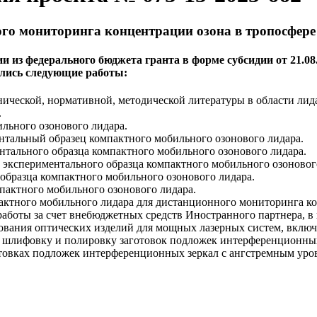
о мониторинга концентрации озона в тропосфер
 из федерального бюджета гранта в форме субсидии от 21.08
лнялись следующие работы:
ической, нормативной, методической литературы в области лида
.
льного озонового лидара.
нтальный образец компактного мобильного озонового лидара.
нтального образца компактного мобильного озонового лидара.
 экспериментального образца компактного мобильного озоновог
образца компактного мобильного озонового лидара.
пактного мобильного озонового лидара.
ктного мобильного лидара для дистанционного мониторинга ко
аботы за счет внебюджетных средств Иностранного партнера, в 
ания оптических изделий для мощных лазерных систем, включая
шлифовку и полировку заготовок подложек интерференционных
готовках подложек интерференционных зеркал с ангстремным ур