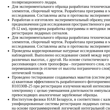
поляризационного лидара.
Для экспериментального образца разработана техническа
элементов, сборочный чертеж. Разработана программа и
исследования. Составлены акты и протоколы эксперимен
Разработан и изготовлен экспериментальный образец ун
предназначения (для исследования пространственного ра
(9-12 км), проведена разработка программы и методики
регистрации лидарных сигналов.
Для экспериментального образца разработана техническа
элементов, сборочный чертеж. Разработана программа и
исследования. Составлены акты и протоколы эксперимен
Проведены коррелированные натурные исследования про
наблюдений. Выполнено исследование связей между верт
различных высотах, с другой. На основе статистическог
рассеивающих слоев тропосферы - пограничного слоя, сл
перемешивания (в отличие от высоты пограничного слоя)
оптической толщи.
Проведено тестирование создаваемых макетов (систем ре
а) квантовая эффективность разработанного фотоприемно
H10330B-25 при регистрации излучения малой интенсивн
электронику с целью уменьшения длительности импульса
превосходящих аналогичные зарубежные образцы.
Институтом физики НАН Беларуси, в соответствии с кал
унифицированные системы регистрации лидарных сигнало
на основе программируемой логической интегрально