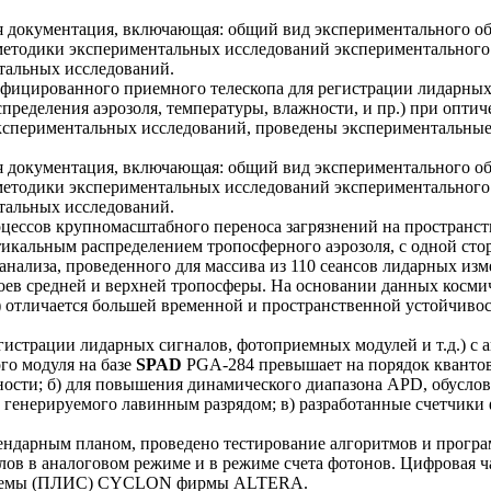
я документация, включающая: общий вид экспериментального об
 методики экспериментальных исследований экспериментального
тальных исследований.
ифицированного приемного телескопа для регистрации лидарных
спределения аэрозоля, температуры, влажности, и пр.) при опт
 экспериментальных исследований, проведены экспериментальны
я документация, включающая: общий вид экспериментального об
 методики экспериментальных исследований экспериментального
тальных исследований.
цессов крупномасштабного переноса загрязнений на пространс
икальным распределением тропосферного аэрозоля, с одной ст
о анализа, проведенного для массива из 110 сеансов лидарных 
оев средней и верхней тропосферы. На основании данных космич
 отличается большей временной и пространственной устойчивос
гистрации лидарных сигналов, фотоприемных модулей и т.д.) с
го модуля на базе
SPAD
PGA-284 превышает на порядок ква
ости; б) для повышения динамического диапазона APD, обуслов
 генерируемого лавинным разрядом; в) разработанные счетчики
ендарным планом, проведено тестирование алгоритмов и програм
в в аналоговом режиме и в режиме счета фотонов. Цифровая ч
й схемы (ПЛИС) CYCLON фирмы ALTERA.