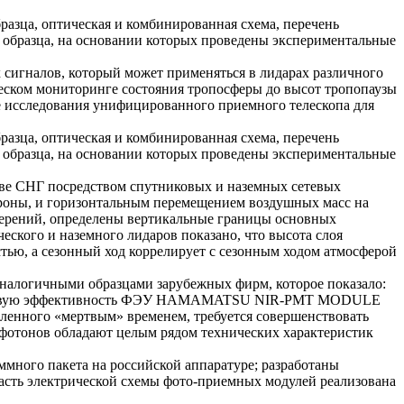
разца, оптическая и комбинированная схема, перечень
 образца, на основании которых проведены экспериментальные
 сигналов, который может применяться в лидарах различного
ическом мониторинге состояния тропосферы до высот тропопаузы
е исследования унифицированного приемного телескопа для
разца, оптическая и комбинированная схема, перечень
 образца, на основании которых проведены экспериментальные
тве СНГ посредством спутниковых и наземных сетевых
ороны, и горизонтальным перемещением воздушных масс на
измерений, определены вертикальные границы основных
еского и наземного лидаров показано, что высота слоя
тью, а сезонный ход коррелирует с сезонным ходом атмосферой
 аналогичными образцами зарубежных фирм, которое показало:
нтовую эффективность ФЭУ HAMAMATSU NIR-PMT MODULE
ленного «мертвым» временем, требуется совершенствовать
 фотонов обладают целым рядом технических характеристик
много пакета на российской аппаратуре; разработаны
асть электрической схемы фото-приемных модулей реализована