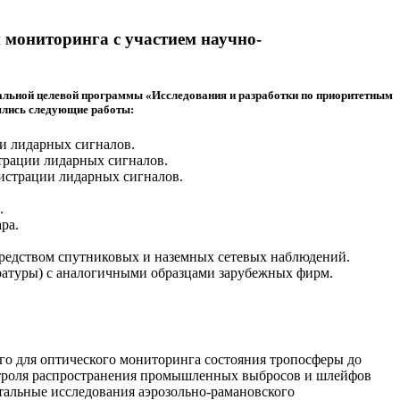
м мониторинга с участием научно-
еральной целевой программы «Исследования и разработки по приоритетным
нялись следующие работы:
и лидарных сигналов.
трации лидарных сигналов.
истрации лидарных сигналов.
.
ра.
редством спутниковых и наземных сетевых наблюдений.
ратуры) с аналогичными образцами зарубежных фирм.
го для оптического мониторинга состояния тропосферы до
нтроля распространения промышленных выбросов и шлейфов
тальные исследования аэрозольно-рамановского