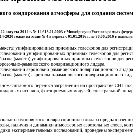
рного зондирования атмосферы для создания систе
 22 августа 2014 г. № 14.613.21.0003 с Минобрнауки России в рамках фед
-2020 годы» на этапе № 4 в период с 01.01.2016 г. по 30.06.2016 г. выпол
 (макета) унифицированных приемных телескопов для регистраци
сследований унифицированных приемных телескопов для регис
разца (макета) унифицированных приемных телескопов для рег
аэрозольно-рамановского поляризационного лидара.
следований аэрозольно-рамановского поляризационного лидара
разца (макета) аэрозольно-рамановского поляризационного лида
пномасштабного переноса загрязнений на пространстве СНГ пос
 лидарных сигналов, фотоприемных модулей, спектральной аппа
розольно-рамановского поляризационного лидара предназначенно
сферы, наличия и динамики атмосферных аэрозольных слоев, ко
одики экспериментальных исследований, проведены эксперимен