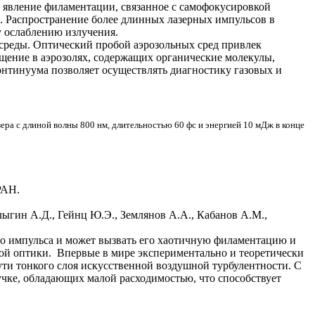
 явление филаментации, связанное с самофокусировкой
а. Распространение более длинных лазерных импульсов в
у ослаблению излучения.
среды. Оптический пробой аэрозольных сред привлек
щение в аэрозолях, содержащих органические молекулы,
нтинуума позволяет осуществлять диагностику газовых и
ера с длиной волны 800 нм, длительностью 60 фс и энергией 10 мДж в конце
РАН.
лыгин А.Д., Гейнц Ю.Э., Землянов А.А., Кабанов А.М.,
о импульса и может вызвать его хаотичную филаментацию и
ой оптики. Впервые в мире экспериментально и теоретически
ти тонкого слоя искусственной воздушной турбулентности. С
учке, обладающих малой расходимостью, что способствует