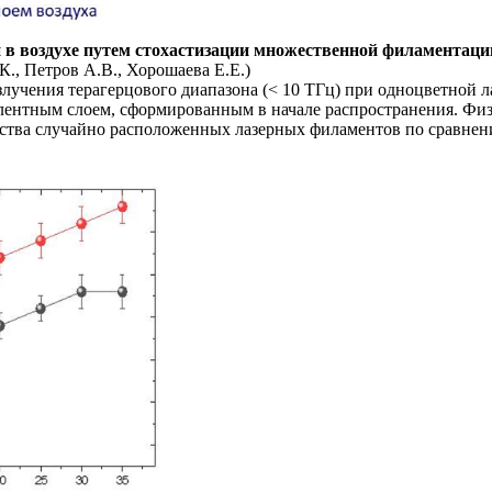
ой в воздухе путем стохастизации множественной филаментац
., Петров А.В., Хорошаева Е.Е.)
учения терагерцового диапазона (< 10 ТГц) при одноцветной л
ентным слоем, сформированным в начале распространения. Физи
ства случайно расположенных лазерных филаментов по сравнен