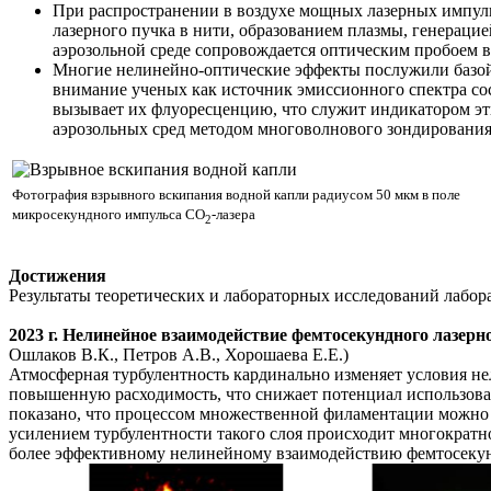
При распространении в воздухе мощных лазерных импуль
лазерного пучка в нити, образованием плазмы, генераци
аэрозольной среде сопровождается оптическим пробоем в
Многие нелинейно-оптические эффекты послужили базой 
внимание ученых как источник эмиссионного спектра со
вызывает их флуоресценцию, что служит индикатором эт
аэрозольных сред методом многоволнового зондирования
Фотография взрывного вскипания водной капли радиусом 50 мкм в поле
микросекундного импульса СО
-лазера
2
Достижения
Результаты теоретических и лабораторных исследований лабо
2023 г. Нелинейное взаимодействие фемтосекундного лазерн
Ошлаков В.К., Петров А.В., Хорошаева Е.Е.)
Атмосферная турбулентность кардинально изменяет условия н
повышенную расходимость, что снижает потенциал использован
показано, что процессом множественной филаментации можно 
усилением турбулентности такого слоя происходит многократн
более эффективному нелинейному взаимодействию фемтосекун