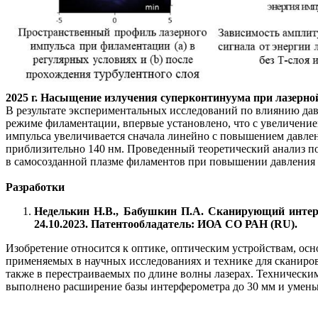
2025 г.
Насыщение излучения суперконтинуума
при лазерно
В результате экспериментальных исследований по влиянию дав
режиме филаментации, впервые установлено, что с увеличение
импульса увеличивается сначала линейно с повышением давлени
приблизительно 140 нм. Проведенный теоретический анализ по
в самосозданной плазме филаментов при повышении давления 
Разработки
Неделькин Н.В., Бабушкин П.А. Сканирующий интерфе
24.10.2023. Патентообладатель: ИОА СО РАН (RU).
Изобретение относится к оптике, оптическим устройствам, ос
применяемых в научных исследованиях и технике для сканиров
также в перестраиваемых по длине волны лазерах. Техническим
выполнено расширение базы интерферометра до 30 мм и уменьш