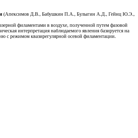
ии
(Апексимов Д.В., Бабушкин П.А., Булыгин А.Д., Гейнц Ю.Э.,
азерной филаментами в воздухе, полученной путем фазовой
ческая интерпретация наблюдаемого явления базируется на
ию с режимом квазирегулярной осевой филаментации.