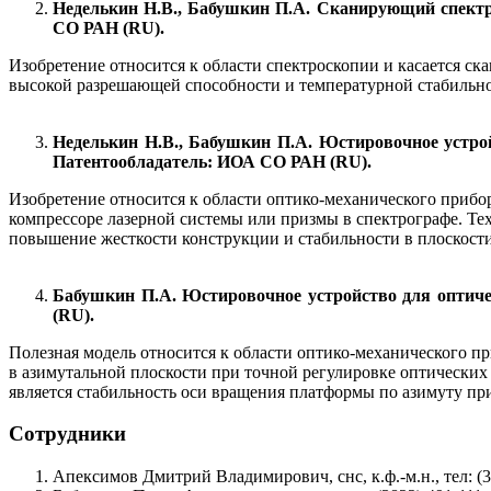
Неделькин Н.В., Бабушкин П.А. Сканирующий спектром
СО РАН (RU).
Изобретение относится к области спектроскопии и касается с
высокой разрешающей способности и температурной стабильно
Неделькин Н.В., Бабушкин П.А. Юстировочное устройс
Патентообладатель: ИОА СО РАН (RU).
Изобретение относится к области оптико-механического прибо
компрессоре лазерной системы или призмы в спектрографе. Те
повышение жесткости конструкции и стабильности в плоскост
Бабушкин П.А. Юстировочное устройство для оптичес
(RU).
Полезная модель относится к области оптико-механического 
в азимутальной плоскости при точной регулировке оптических
является стабильность оси вращения платформы по азимуту пр
Сотрудники
Апексимов Дмитрий Владимирович, снс, к.ф.-м.н., тел: (38