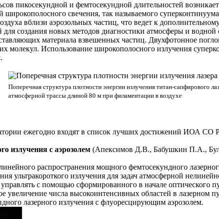
сов пикосекундной и фемтосекундной длительностей возникает
ей широкополосного свечения, так называемого суперконтинуум
оздуха вблизи аэрозольных частиц, что ведет к дополнительном
для создания новых методов диагностики атмосферы и водной 
ставляющих материала взвешенных частиц. Двухфотонное погло
их молекул. Использование широкополосного излучения суперко
.
Поперечная структура плотности энергии излучения титан-сапфирового лаз
атмосферной трассы длиной 80 м при филаментации в воздухе
ратории ежегодно входят в список лучших достижений ИОА СО 
ого излучения с аэрозолем
(Апексимов Д.В., Бабушкин П.А., Бу
елинейного распространения мощного фемтосекундного лазерног
ия ультракороткого излучения для задач атмосферной нелинейн
управлять с помощью сформированного в начале оптического пу
ое увеличение числа высокоинтенсивных областей в лазерном п
дного лазерного излучения с флуоресцирующим аэрозолем.