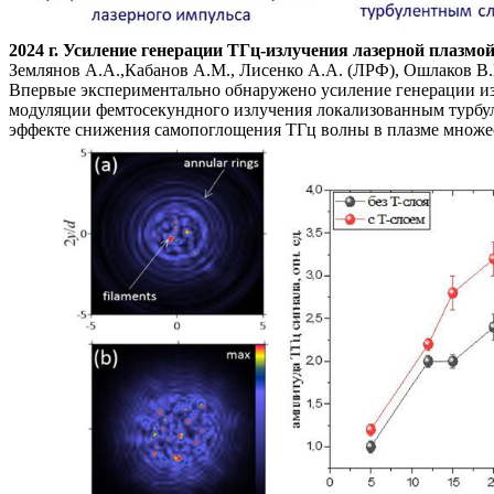
2024 г. Усиление генерации ТГц-излучения лазерной плазм
Землянов А.А.,Кабанов А.М., Лисенко А.А. (ЛРФ), Ошлаков В.К
Впервые экспериментально обнаружено усиление генерации изл
модуляции фемтосекундного излучения локализованным турбул
эффекте снижения самопоглощения ТГц волны в плазме множе