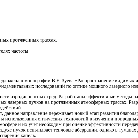
тных протяженных трассах.
елях частоты.
едложена в монографии В.Е. Зуева «Распространение видимых и 
ндаментальных исследований по оптике мощного лазерного изл
ости аэродисперсных сред. Разработаны эффективные методы ра
ых лазерных пучков на протяженных атмосферных трассах. Раз
одействий.
ет, данное направление переживает новый этап развития благод
ы использования оптических технологий в изучении природных
мосфере и их учет необходим при оценке эффективности переда
оздухе пучок испытывает тепловые аберрации, однако в туманах
спарения капель.