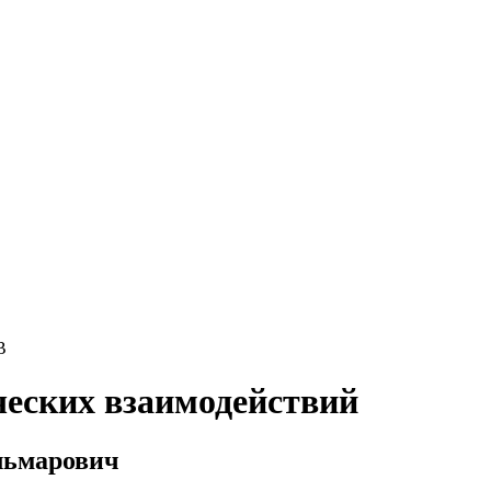
В
ческих взаимодействий
Эльмарович