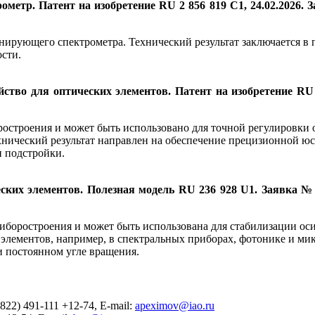
етр. Патент на изобретение RU 2 856 819 C1, 24.02.2026. З
канирующего спектрометра. Технический результат заключается 
сти.
тво для оптических элементов. Патент на изобретение RU 28
ростроения и может быть использовано для точной регулировки
хнический результат направлен на обеспечение прецизионной ю
и подстройки.
ких элементов. Полезная модель RU 236 928 U1. Заявка № 
приборостроения и может быть использована для стабилизации 
 элементов, например, в спектральных приборах, фотонике и ми
и постоянном угле вращения.
22) 491-111 +12-74, E-mail:
apeximov@iao.ru