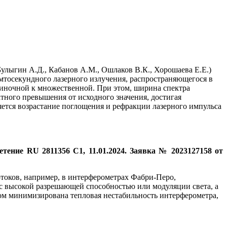
Булыгин А.Д., Кабанов А.М., Ошлаков В.К., Хорошаева Е.Е.)
мтосекундного лазерного излучения, распространяющегося в
диночной к множественной. При этом, ширина спектра
атного превышения от исходного значения, достигая
яется возрастание поглощения и рефракции лазерного импульса
ение RU 2811356 C1, 11.01.2024. Заявка № 2023127158 от
токов, например, в интерферометрах Фабри-Перо,
 с высокой разрешающей способностью или модуляции света, а
ором минимизирована тепловая нестабильность интерферометра,