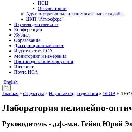
НОЦ
Обсерватории
Административные и вспомогательные службы
ЦКП "Атмосфера"
Научная деятельность
Конференции
Журнал
Образование
Диссертационный совет
Издательство ИОА
Мониторинг и измерения
Противодействие коррупции
Интранет
Почта ИОА
English
☰
Главная
»
Структура
»
Научные подразделения
»
ОРОВ
» ЛНО
Лаборатория нелинейно-опти
Руководитель - д.ф.-м.н. Гейнц Юрий 