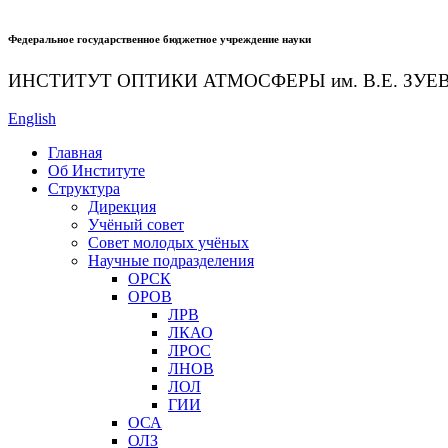
Федеральное государственное бюджетное учреждение науки
ИНСТИТУТ ОПТИКИ АТМОСФЕРЫ
им.
В.Е. ЗУЕ
English
Главная
Об Институте
Структура
Дирекция
Учёный совет
Совет молодых учёных
Научные подразделения
ОРСК
ОРОВ
ЛРВ
ЛКАО
ЛРОС
ЛНОВ
ЛОЛ
ГИИ
ОСА
ОЛЗ