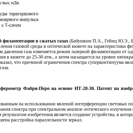
й филаментации в сжатых газах
(Бабушкин П.А., Гейнц Ю.Э., 
ления газовой среды в оптической кювете на характеристики фе
м давления газа изменяется режим лазерной филаментации от о
я в кювете до 25-30 атм., а затем насыщается на уровне пятикр
казал, что причиной ограничения спектра суперконтинуума явл
газа.
рометр Фабри-Перо на основе ИТ-28-30. Патент на изобрет
нованным на использовании явлений интерференции световых по
ания спектра при спектральном анализе оптического излучения
 результатом изобретения является создание устройства, в кот
ена расстройка параллельности зеркал.