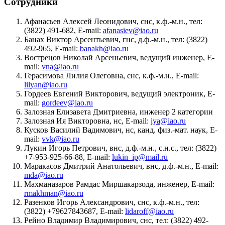
Сотрудники
Афанасьев Алексей Леонидович, снс, к.ф.-м.н., тел:
(3822) 491-682, E-mail:
afanasiev@iao.ru
Банах Виктор Арсентьевич, гнс, д.ф.-м.н., тел: (3822)
492-965, E-mail:
banakh@iao.ru
Вострецов Николай Арсеньевич, ведущий инженер, E-
mail:
vna@iao.ru
Герасимова Лилия Олеговна, снс, к.ф.-м.н., E-mail:
lilyan@iao.ru
Гордеев Евгений Викторович, ведущий электроник, E-
mail:
gordeev@iao.ru
Залозная Елизавета Дмитриевна, инженер 2 категории
Залозная Ия Викторовна, нс, E-mail:
iya@iao.ru
Кусков Василий Вадимович, нс, канд. физ.-мат. наук, E-
mail:
vvk@iao.ru
Лукин Игорь Петрович, внс, д.ф.-м.н., с.н.с., тел: (3822)
+7-953-925-66-88, E-mail:
lukin_ip@mail.ru
Маракасов Дмитрий Анатольевич, внс, д.ф.-м.н., E-mail:
mda@iao.ru
Махманазаров Рамдас Миршакарзода, инженер, E-mail:
rmakhman@iao.ru
Разенков Игорь Александрович, снс, к.ф.-м.н., тел:
(3822) +79627843687, E-mail:
lidaroff@iao.ru
Рейно Владимир Владимирович, снс, тел: (3822) 492-