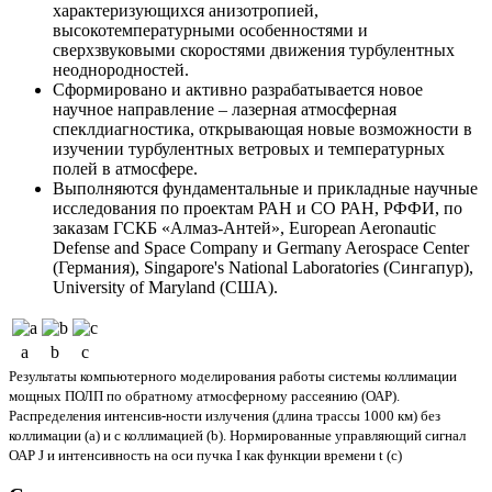
характеризующихся анизотропией,
высокотемпературными особенностями и
сверхзвуковыми скоростями движения турбулентных
неоднородностей.
Сформировано и активно разрабатывается новое
научное направление – лазерная атмосферная
спеклдиагностика, открывающая новые возможности в
изучении турбулентных ветровых и температурных
полей в атмосфере.
Выполняются фундаментальные и прикладные научные
исследования по проектам РАН и СО РАН, РФФИ, по
заказам ГСКБ «Алмаз-Антей», European Aeronautic
Defense and Space Company и Germany Aerospace Center
(Германия), Singapore's National Laboratories (Сингапур),
University of Maryland (США).
a
b
c
Результаты компьютерного моделирования работы системы коллимации
мощных ПОЛП по обратному атмосферному рассеянию (ОАР).
Распределения интенсив-ности излучения (длина трассы 1000 км) без
коллимации (a) и с коллимацией (b). Нормированные управляющий сигнал
ОАР J и интенсивность на оси пучка I как функции времени t (c)