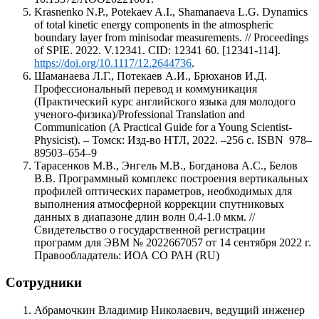
Krasnenko N.P., Potekaev A.I., Shamanaeva L.G. Dynamics
of total kinetic energy components in the atmospheric
boundary layer from minisodar measurements. // Proceedings
of SPIE. 2022. V.12341. CID: 12341 60. [12341-114].
https://doi.org/10.1117/12.2644736
.
Шаманаева Л.Г., Потекаев А.И., Брюханов И.Д.
Профессиональный перевод и коммуникация
(Практический курс английского языка для молодого
ученого-физика)/Professional Translation and
Communication (A Practical Guide for a Young Scientist-
Physicist). – Томск: Изд-во НТЛ, 2022. –256 с. ISBN 978–
89503–654–9
Тарасенков М.В., Энгель М.В., Богданова А.С., Белов
В.В. Программный комплекс построения вертикальных
профилей оптических параметров, необходимых для
выполнения атмосферной коррекции спутниковых
данных в диапазоне длин волн 0.4-1.0 мкм. //
Свидетельство о государственной регистрации
программ для ЭВМ № 2022667057 от 14 сентября 2022 г.
Правообладатель: ИОА СО РАН (RU)
Сотрудники
Абрамочкин Владимир Николаевич, ведущий инженер