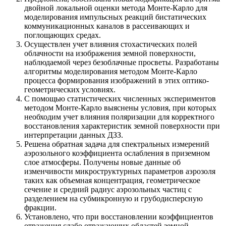
двойной локальной оценки метода Монте-Карло для
моделирования импульсных реакций бистатических
коммуникационных каналов в рассеивающих и
поглощающих средах.
Осуществлен учет влияния стохастических полей
облачности на изображения земной поверхности,
наблюдаемой через безоблачные просветы. Разработаны
алгоритмы моделирования методом Монте-Карло
процесса формирования изображений в этих оптико-
геометрических условиях.
С помощью статистических численных экспериментов
методом Монте-Карло выяснены условия, при которых
необходим учет влияния поляризации для корректного
восстановления характеристик земной поверхности при
интерпретации данных ДЗЗ.
Решена обратная задача для спектральных измерений
аэрозольного коэффициента ослабления в приземном
слое атмосферы. Получены новые данные об
изменчивости микроструктурных параметров аэрозоля
таких как объемная концентрация, геометрическое
сечение и средний радиус аэрозольных частиц с
разделением на субмикронную и грубодисперсную
фракции.
Установлено, что при восстановлении коэффициентов
отражения слабо отражающих областей земной