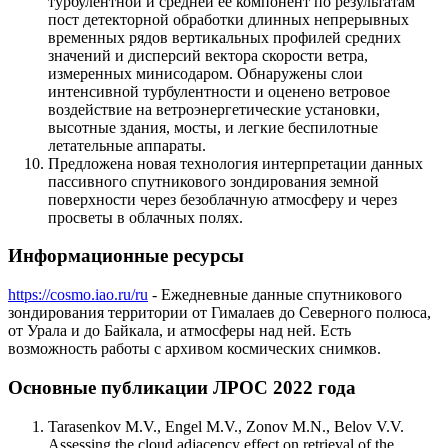
турбулентной и средней ее компонент по результатам
пост детекторной обработки длинных непрерывных
временных рядов вертикальных профилей средних
значений и дисперсий вектора скорости ветра,
измеренных минисодаром. Обнаружены слои
интенсивной турбулентности и оценено ветровое
воздействие на ветроэнергетические установки,
высотные здания, мосты, и легкие беспилотные
летательные аппараты.
Предложена новая технология интерпретации данных
пассивного спутникового зондирования земной
поверхности через безоблачную атмосферу и через
просветы в облачных полях.
Информационные ресурсы
https://cosmo.iao.ru/ru
- Ежедневные данные спутникового
зондирования территории от Гималаев до Северного полюса,
от Урала и до Байкала, и атмосферы над ней. Есть
возможность работы с архивом космических снимков.
Основные публикации ЛРОС 2022 года
Tarasenkov M.V., Engel M.V., Zonov M.N., Belov V.V.
Assessing the cloud adjacency effect on retrieval of the