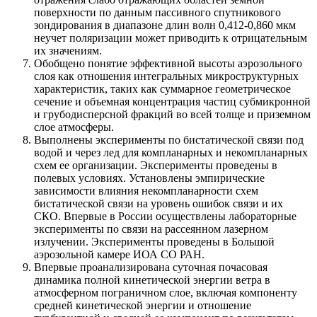
поверхности по данным пассивного спутникового
зондирования в диапазоне длин волн 0,412-0,860 мкм
неучет поляризации может приводить к отрицательным
их значениям.
Обобщено понятие эффективной высоты аэрозольного
слоя как отношения интегральных микроструктурных
характеристик, таких как суммарное геометрическое
сечение и объемная концентрация частиц субмикронной
и грубодисперсной фракций во всей толще и приземном
слое атмосферы.
Выполнены эксперименты по бистатической связи под
водой и через лед для компланарных и некомпланарных
схем ее организации. Эксперименты проведены в
полевых условиях. Установлены эмпирические
зависимости влияния некомпланарности схем
бистатической связи на уровень ошибок связи и их
СКО. Впервые в России осуществлены лабораторные
эксперименты по связи на рассеянном лазерном
излучении. Эксперименты проведены в Большой
аэрозольной камере ИОА СО РАН.
Впервые проанализирована суточная почасовая
динамика полной кинетической энергии ветра в
атмосферном пограничном слое, включая компоненту
средней кинетической энергии и отношение