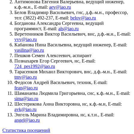
Антимонова Евгения Валерьевна, ведущий инженер,
к.ф.-м.н., E-mail:
aev@iao.ru
Белов Владимир Васильевич, гнс, д.ф.-м.н., профессор,
тел: (3822) 492-237, E-mail:
belov@iao.ru
Богданова Александра Сергеевна, ведущий
программист, E-mail:
als@iao.ru
Веретенников Виктор Васильевич, внс, д.ф.-м.н., E-mail:
vvv@iao.ru
Кабанова Нина Васильевна, ведущий инженер, E-mail:
vasilina@iao.ru
Пешков Семен Алексеевич, аспирант
Познахарев Егор Сергеевич, нс, E-mail:
724_pes1992@iao.ru
Тарасенков Михаил Викторович, внс, д.ф.-м.н., E-mail:
tmv@iao.ru
Федосов Андрей Васильевич, техник, E-mail:
fean@iao.ru
Шаманаева Людмила Григорьевна, снс, к.ф.-м.н., E-mail:
sima@iao.ru
Шестерикова Анна Викторовна, нс, к.ф.-м.н, E-mail:
avk@iao.ru
Энгель Марина Владимировна, нс, к.т.н., E-mail:
angel@iao.ru
Статистика посещений