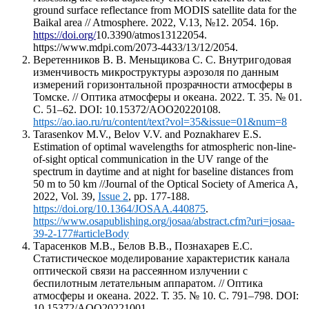
ground surface reflectance from MODIS satellite data for the
Baikal area // Atmosphere. 2022, V.13, №12. 2054. 16p.
https://doi.org/
10.3390/atmos13122054.
https://www.mdpi.com/2073-4433/13/12/2054.
Веретенников В. В. Меньщикова С. С. Внутригодовая
изменчивость микроструктуры аэрозоля по данным
измерений горизонтальной прозрачности атмосферы в
Томске. // Оптика атмосферы и океана. 2022. Т. 35. № 01.
С. 51–62. DOI: 10.15372/AOO20220108.
https://ao.iao.ru/ru/content/text?vol=35&issue=01&num=8
Tarasenkov M.V., Belov V.V. and Poznakharev E.S.
Estimation of optimal wavelengths for atmospheric non-line-
of-sight optical communication in the UV range of the
spectrum in daytime and at night for baseline distances from
50 m to 50 km //Journal of the Optical Society of America A,
2022, Vol. 39,
Issue 2
, pp. 177-188.
https
://
doi
.
org
/10.1364/
JOSAA
.440875
.
https
://
www
.
osapublishing
.
org
/
josaa
/
abstract
.
cfm
?
uri
=
josaa
-
39-2-177#
articleBody
Тарасенков М.В., Белов В.В., Познахарев Е.С.
Статистическое моделирование характеристик канала
оптической связи на рассеянном излучении с
беспилотным летательным аппаратом. // Оптика
атмосферы и океана. 2022. Т. 35. № 10. С. 791–798. DOI:
10.15372/AOO20221001.