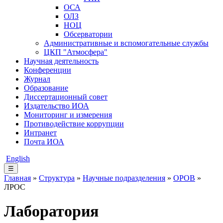
ОСА
ОЛЗ
НОЦ
Обсерватории
Административные и вспомогательные службы
ЦКП "Атмосфера"
Научная деятельность
Конференции
Журнал
Образование
Диссертационный совет
Издательство ИОА
Мониторинг и измерения
Противодействие коррупции
Интранет
Почта ИОА
English
☰
Главная
»
Структура
»
Научные подразделения
»
ОРОВ
»
ЛРОС
Лаборатория