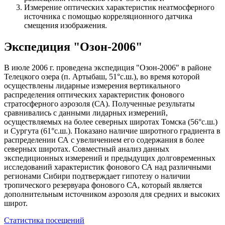
Измерение оптических характеристик неатмосферного
источника с помощью корреляционного датчика
смещения изображения.
Экспедиция "Озон-2006"
В июле 2006 г. проведена экспедиция "Озон-2006" в районе
Телецкого озера (п. Артыбаш, 51°с.ш.), во время которой
осуществлены лидарные измерения вертикального
распределения оптических характеристик фонового
стратосферного аэрозоля (СА). Полученные результаты
сравнивались с данными лидарных измерений,
осуществляемых на более северных широтах Томска (56°с.ш.)
и Сургута (61°с.ш.). Показано наличие широтного градиента в
распределении СА с увеличением его содержания в более
северных широтах. Совместный анализ данных
экспедиционных измерений и предыдущих долговременных
исследований характеристик фонового СА над различными
регионами Сибири подтверждает гипотезу о наличии
тропического резервуара фонового СА, который является
дополнительным источником аэрозоля для средних и высоких
широт.
Статистика посещений