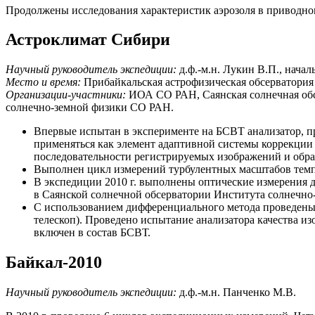
Продолжены исследования характеристик аэрозоля в приводн
Астроклимат Сибири
Научный руководитель экспедиции:
д.ф.-м.н. Лукин В.П., начал
Место и время:
Прибайкальская астрофизическая обсерватория 
Организации-участники:
ИОА СО РАН, Саянская солнечная обсе
солнечно-земной физики СО РАН.
Впервые испытан в эксперименте на БСВТ анализатор, п
применяться как элемент адаптивной системы коррекции 
последовательности регистрируемых изображений и обра
Выполнен цикл измерений турбулентных масштабов темпе
В экспедиции 2010 г. выполнены оптические измерения д
в Саянской солнечной обсерватории Института солнечно
С использованием дифференциального метода проведены
телескоп). Проведено испытание анализатора качества 
включен в состав БСВТ.
Байкал-2010
Научный руководитель экспедиции:
д.ф.-м.н. Панченко М.В.