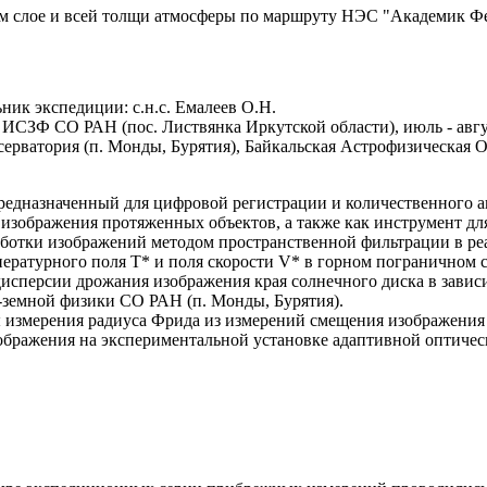
ом слое и всей толщи атмосферы по маршруту НЭС "Академик Ф
ьник экспедиции: с.н.с. Емалеев О.Н.
ИСЗФ СО РАН (пос. Листвянка Иркутской области), июль - авгус
рватория (п. Монды, Бурятия), Байкальская Астрофизическая Об
редназначенный для цифровой регистрации и количественного а
изображения протяженных объектов, а также как инструмент для
ботки изображений методом пространственной фильтрации в ре
ратурного поля T* и поля скорости V* в горном пограничном с
исперсии дрожания изображения края солнечного диска в завис
-земной физики СО РАН (п. Монды, Бурятия).
 измерения радиуса Фрида из измерений смещения изображения
изображения на экспериментальной установке адаптивной оптич