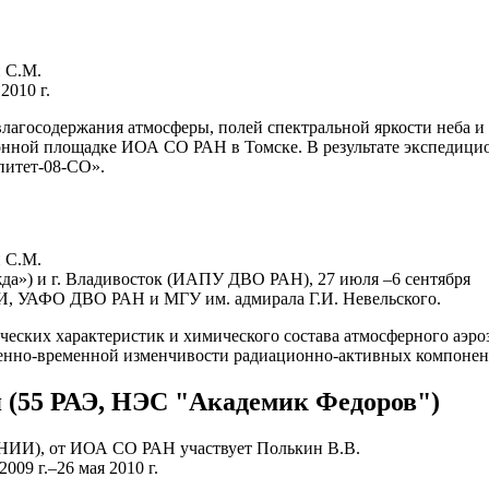
н С.М.
2010 г.
лагосодержания атмосферы, полей спектральной яркости неба и
онной площадке ИОА СО РАН в Томске. В результате экспедици
питет-08-СО».
н С.М.
да») и г. Владивосток (ИАПУ ДВО РАН), 27 июля –6 сентября
 УАФО ДВО РАН и МГУ им. адмирала Г.И. Невельского.
еских характеристик и химического состава атмосферного аэро
енно-временной изменчивости радиационно-активных компонент
 (55 РАЭ, НЭС "Академик Федоров")
НИИ), от ИОА СО РАН участвует Полькин В.В.
09 г.–26 мая 2010 г.