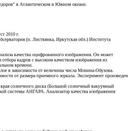
едоров" в Атлантическом и Южном океане.
т 2010 г.
серватория (п. Листвянка, Иркутская обл.) Института
нализа качества оцифрованного изображения. Он может
 отбора кадров с высоким качеством изображения из
альном времени.
лое в зависимости от величины числа Монина-Обухова.
имости от размера приемного зеркала. Эксперимент произведен
 края солнечного диска (Большой солнечный вакуумный
еской системы АНГАРА. Анализатор качества изображения