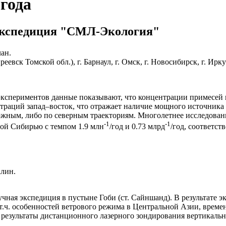
года
экспедиция "СМЛ-Экология"
лан.
евск Томской обл.), г. Барнаул, г. Омск, г. Новосибирск, г. Ирк
кспериментов данные показывают, что концентрации примесей 
раций запад–восток, что отражает наличие мощного источника 
жным, либо по северным траекториям. Многолетнее исследовани
-1
-1
ной Сибирью с темпом 1.9 млн
/год и 0.73 млрд
/год, соответст
алин.
аучная экспедиция в пустыне Гоби (ст. Сайншанд). В результате
т.ч. особенностей ветрового режима в Центральной Азии, врем
е результаты дистанционного лазерного зондирования вертикаль