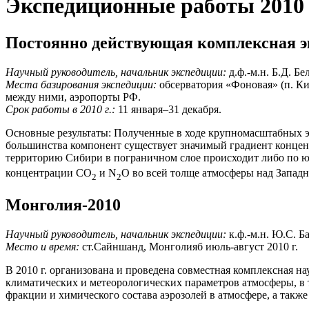
Экспедиционные работы 2010 
Постоянно действующая комплексная 
Научный руководитель, начальник экспедиции:
д.ф.-м.н. Б.Д. Бе
Места базирования экспедиции:
обсерватория «Фоновая» (п. Кире
между ними, аэропорты РФ.
Срок работы в 2010 г.:
11 января–31 декабря.
Основные результаты: Полученные в ходе крупномасштабных э
большинства компонент существует значимый градиент концент
территорию Сибири в пограничном слое происходит либо по ю
концентрации СО
и N
O во всей толще атмосферы над Запад
2
2
Монголия-2010
Научный руководитель, начальник экспедиции:
к.ф.-м.н. Ю.С. Б
Место и время:
ст.Сайншанд, Монголияб июль-август 2010 г.
В 2010 г. организована и проведена совместная комплексная н
климатических и метеорологических параметров атмосферы, в 
фракции и химического состава аэрозолей в атмосфере, а такж