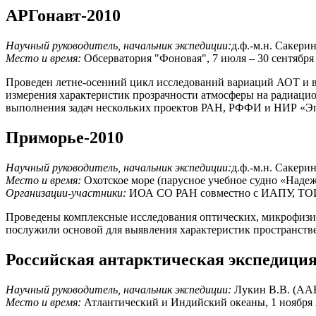
АРГонавт-2010
Научный руководитель, начальник экспедиции:
д.ф.-м.н. Сакери
Место и время:
Обсерватория "Фоновая", 7 июля – 30 сентября 
Проведен летне-осенний цикл исследований вариаций АОТ и в
измерения характеристик прозрачности атмосферы на радиаци
выполнения задач нескольких проектов РАН, РФФИ и НИР «Э
Приморье-2010
Научный руководитель, начальник экспедиции:
д.ф.-м.н. Сакери
Место и время:
Охотское море (парусное учебное судно «Надеж
Организации-участники:
ИОА СО РАН совместно с ИАПУ, ТОИ,
Проведены комплексные исследования оптических, микрофизич
послужили основой для выявления характеристик пространств
Российская антарктическая экспедиция
Научный руководитель, начальник экспедиции:
Лукин В.В. (АА
Место и время:
Атлантический и Индийский океаны, 1 ноября 20