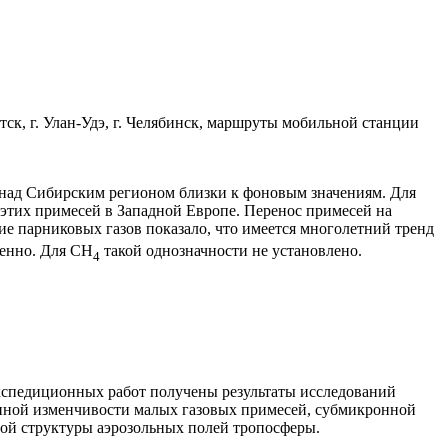
утск, г. Улан-Удэ, г. Челябинск, маршруты мобильной станции
над Сибирским регионом близки к фоновым значениям. Для
этих примесей в Западной Европе. Перенос примесей на
е парниковых газов показало, что имеется многолетний тренд
венно. Для СН
такой однозначности не установлено.
4
 экспедиционных работ получены результаты исследований
енной изменчивости малых газовых примесей, субмикронной
ной структуры аэрозольных полей тропосферы.