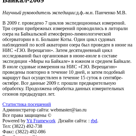
Научный руководитель экспедиции:
д.ф.-м.н. Панченко М.В.
В 2009 г. проведено 7 циклов экспедиционных измерений.
Три серии прибрежных измерений проводились в литорали
озера на Байкальской атмосферно-лимнологической
обсерватории в п. Большие Коты. Один цикл судовых
наблюдений по всей акватории озера был проведен в июне на
НИС «Г.Ю. Верещагин». Затем десятидневный цикл
исследований был организован в июне-июле в составе
экспедиции «Миры на Байкале» в южном и среднем Байкале.
В июле судовые измерения на НИС «Г.Ю. Верещагин»
проведены повторно в течение 10 дней, и затем подобный
маршрут был осуществлен в течение 15 суток в сентябре-
октябре. Все данные 2009 г. прошли предварительную
обработку. Продолжена обработка данных измерительных
сезонов предыдущих лет.
Статистика посещений
Администратор сайта: webmaster@iao.ru
Все права защищены ©
Powered by
Yii Framework
Дизайн сайта: :
rbd
.
Тел: (3822) 492-738
Факс: (3822) 492-086